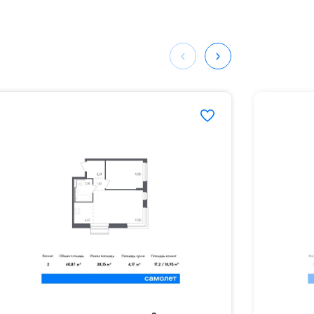
ных
195#