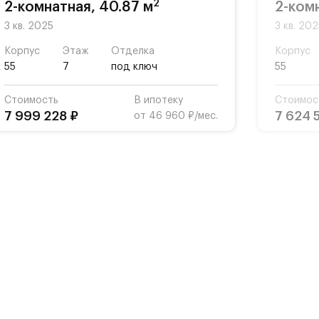
2
2-комнатная, 40.87 м
2-ком
3 кв. 2025
3 кв. 20
Корпус
Этаж
Отделка
Корпус
55
7
под ключ
55
Стоимость
В ипотеку
Стоимос
7 999 228 ₽
7 624 
от 46 960 ₽/мес.