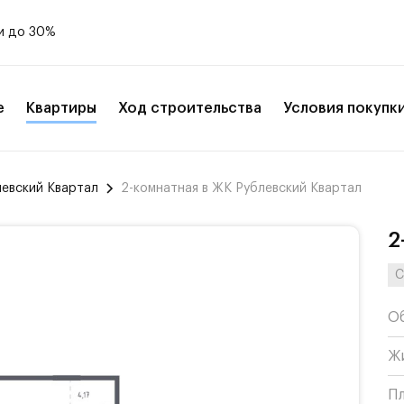
и до 30%
е
Квартиры
Ход строительства
Условия покупк
левский Квартал
2-комнатная в ЖК Рублевский Квартал
2
С
О
Ж
П