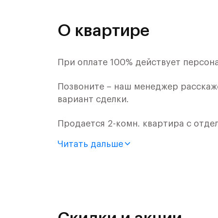
О квартире
При оплате 100% действует персона
Позвоните – наш менеджер расскаж
вариант сделки.
Продается 2-комн. квартира с отде
монолитного дома (Корпус 55, Секци
Читать дальше
Цена указана с учетом готовой отде
«Рублевский квартал» — это эколог
и Подушкинским лесами.