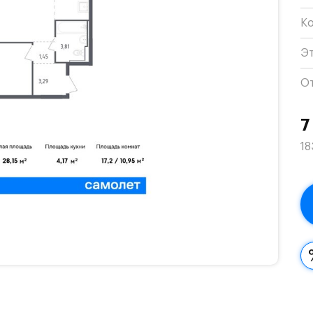
К
Э
О
7
18