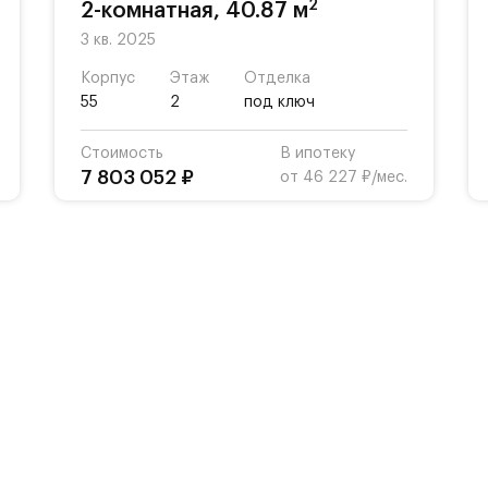
2
2-комнатная, 40.87 м
3 кв. 2025
Корпус
Этаж
Отделка
55
2
под ключ
Стоимость
В ипотеку
7 803 052 ₽
от 46 227 ₽/мес.