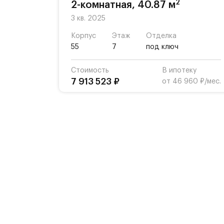
2
2-комнатная, 40.87 м
3 кв. 2025
Корпус
Этаж
Отделка
55
7
под ключ
Стоимость
В ипотеку
7 913 523 ₽
от 46 960 ₽/мес.