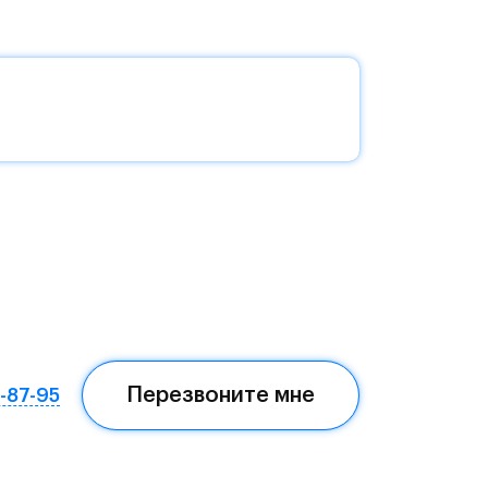
без
да —
еста
Перезвоните мне
7-87-95
ом,
мая