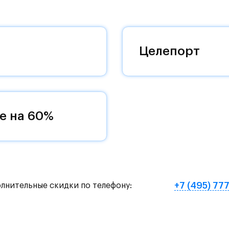
 комплексам, престижный статус западного
 добраться до столицы.
оквартиры с чистовой отделкой, закрытый двор 
Целепорт
ему «своей» территорией, куда хочется
и на Красногорское и Рублево-Успенское шоссе.
земное метро МЦД «Одинцово».
е на 60%
нут на «Северный обход Одинцово».
х и велосипедных прогулок, а в зимнее время го
е Подушкинского лесопарка расположены кафе и м
+7 (495) 77
олнительные скидки по телефону:
овый образ жизни и регулярно заниматься спорт
ртзале. Для комфортной жизни есть вся необходи