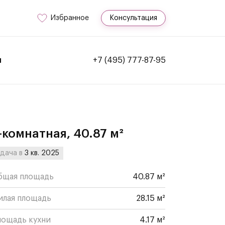
Избранное
Консультация
и
+7 (495) 777-87-95
-комнатная, 40.87 м²
дача в
3 кв. 2025
бщая площадь
40.87 м²
илая площадь
28.15 м²
лощадь кухни
4.17 м²