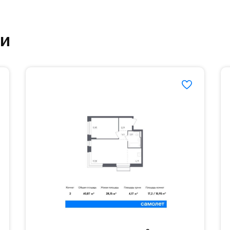
етский сад и школу. Также для наиболее одарён
ки
частной гимназии «Жуковка».
еленённые парковки.
езд осуществляется по пропускам.#yan19-2r1521