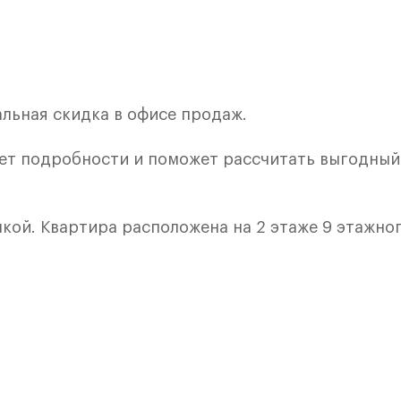
льная скидка в офисе продаж.
ет подробности и поможет рассчитать выгодный
лкой. Квартира расположена на 2 этаже 9 этажно
я 6) в ЖК «Рублевский Квартал» от группы «Само
лки и кухни.
ичный проект от группы Самолет рядом с Дубко