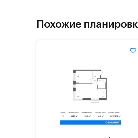
инфраструктура.
На территории квартала возведут д
Похожие планиров
детей есть возможность посещения 
Для автомобилистов — закрытые оз
Территория квартала приватная, въ