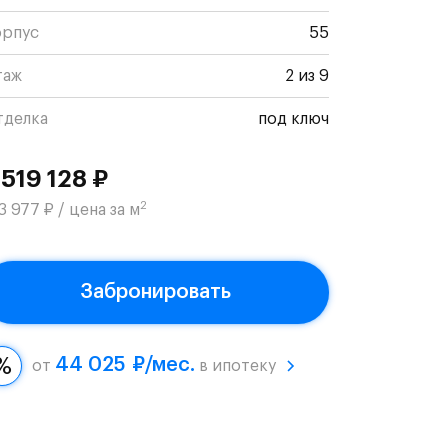
орпус
55
таж
2 из 9
тделка
под ключ
 519 128 ₽
2
3 977 ₽ / цена за м
Забронировать
44 025 ₽/мес.
от
в ипотеку