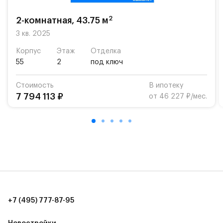
«Жуковка».
2
2-комнатная, 43.75 м
Для автомобилистов — закрытые озеленённые
парковки.
3 кв. 2025
Корпус
Этаж
Отделка
Территория квартала приватная, въезд
55
2
под ключ
осуществляется по пропускам.#yan19-2r1520867#
Стоимость
В ипотеку
7 794 113 ₽
от 46 227 ₽/мес.
+7 (495) 777-87-95