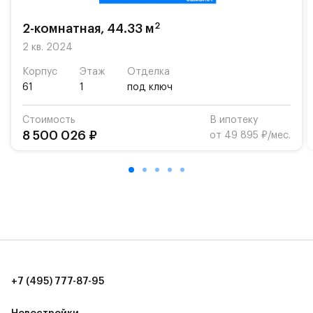
«Жуковка».
2
2-комнатная, 44.33 м
Для автомобилистов — закрытые озеленённые
парковки.
2 кв. 2024
Корпус
Этаж
Отделка
Территория квартала приватная, въезд
61
1
под ключ
осуществляется по пропускам.#yan19-2r1439420#
Стоимость
В ипотеку
8 500 026 ₽
от 49 895 ₽/мес.
+7 (495) 777-87-95