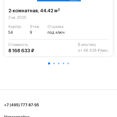
возможность посещения частной гимназии
«Жуковка».
2
2-комнатная, 44.42 м
Для автомобилистов — закрытые озеленённые
3 кв. 2025
парковки.
Корпус
Этаж
Отделка
54
9
под ключ
Территория квартала приватная, въезд
осуществляется по пропускам.#yan19-2r1521102#
Стоимость
В ипотеку
8 168 633 ₽
от 48 428 ₽/мес.
+7 (495) 777-87-95