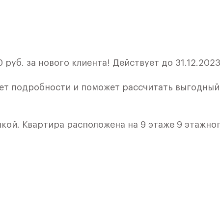
руб. за нового клиента! Действует до 31.12.2023
ет подробности и поможет рассчитать выгодный
лкой. Квартира расположена на 9 этаже 9 этажно
я 4) в ЖК «Рублевский Квартал» от группы «Само
лки и кухни.
ичный проект от группы Самолет рядом с Дубко