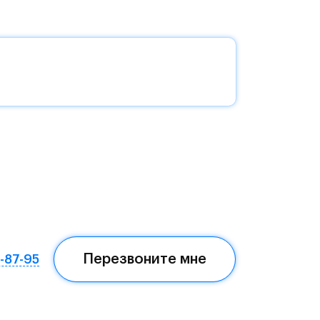
без
да —
еста
Перезвоните мне
7-87-95
ом,
мая