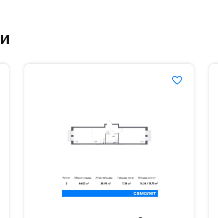
етский сад и школу. Также для наиболее одарён
ки
частной гимназии «Жуковка».
еленённые парковки.
езд осуществляется по пропускам.#yan19-2r1532