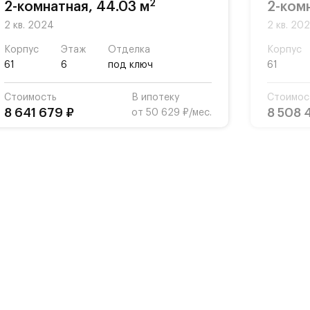
2
2-комнатная, 44.03 м
2-ком
2 кв. 2024
2 кв. 20
Корпус
Этаж
Отделка
Корпус
61
6
под ключ
61
Стоимость
В ипотеку
Стоимос
8 641 679 ₽
8 508 
от 50 629 ₽/мес.