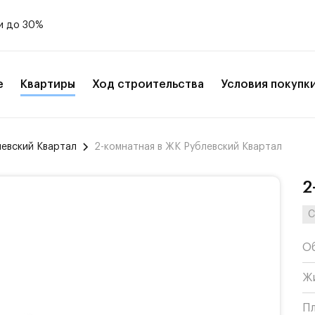
и до 30%
е
Квартиры
Ход строительства
Условия покупк
левский Квартал
2-комнатная в ЖК Рублевский Квартал
2
С
О
Ж
П