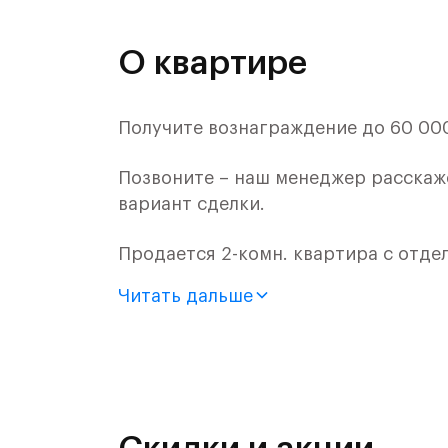
О квартире
Получите вознаграждение до 60 000 
Позвоните – наш менеджер расскаж
вариант сделки.
Продается 2-комн. квартира с отде
монолитного дома (Корпус 61, Секци
Читать дальше
Цена указана с учетом готовой отде
«Рублевский квартал» — это эколог
и Подушкинским лесами.