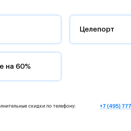
 комплексам, престижный статус западного
 добраться до столицы.
оквартиры с чистовой отделкой, закрытый двор 
Целепорт
ему «своей» территорией, куда хочется
и на Красногорское и Рублево-Успенское шоссе.
земное метро МЦД «Одинцово».
е на 60%
нут на «Северный обход Одинцово».
х и велосипедных прогулок, а в зимнее время го
е Подушкинского лесопарка расположены кафе и м
+7 (495) 77
олнительные скидки по телефону:
овый образ жизни и регулярно заниматься спорт
ртзале. Для комфортной жизни есть вся необходи