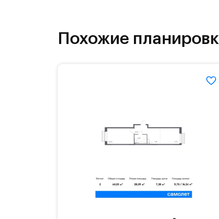
инфраструктура.
На территории квартала возведут д
Похожие планиров
детей есть возможность посещения 
Для автомобилистов — закрытые оз
Территория квартала приватная, въ