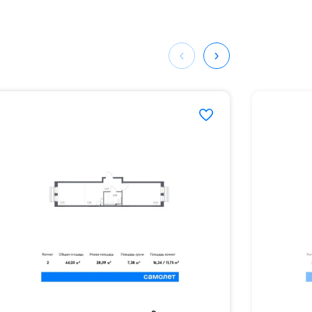
ных
907#