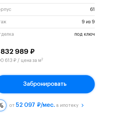
орпус
61
таж
9 из 9
тделка
под ключ
 832 989 ₽
2
0 613 ₽ / цена за м
Забронировать
52 097 ₽/мес.
от
в ипотеку