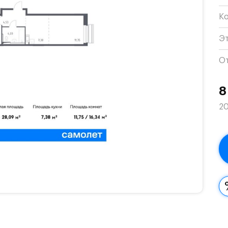
К
Э
О
8
20