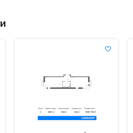
ртзале. Для комфортной жизни есть вся необходи
ки
етский сад и школу. Также для наиболее одарён
частной гимназии «Жуковка».
еленённые парковки.
езд осуществляется по пропускам.#yan19-2r149