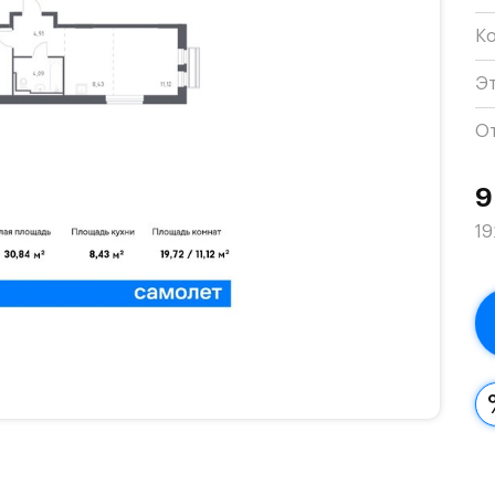
К
Э
О
9
19