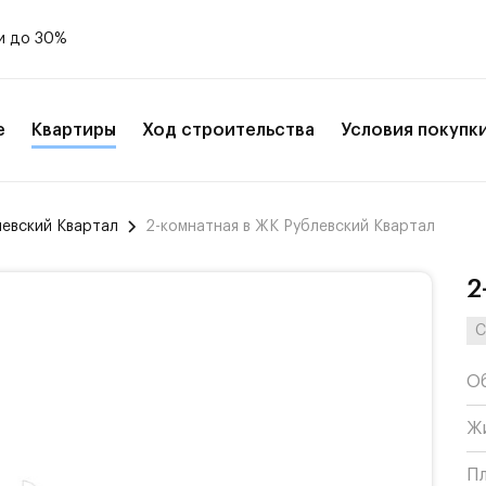
и до 30%
е
Квартиры
Ход строительства
Условия покупк
левский Квартал
2-комнатная в ЖК Рублевский Квартал
2
С
О
Ж
П