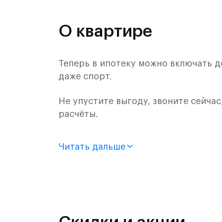
О квартире
Теперь в ипотеку можно включать д
даже спорт.
Не упустите выгоду, звоните сейчас
расчёты.
Продается 2-комн. квартира с отде
Читать дальше
монолитного дома (Корпус 59, Секци
Цена указана с учетом готовой отде
«Рублевский квартал» — это эколог
и Подушкинским лесами.