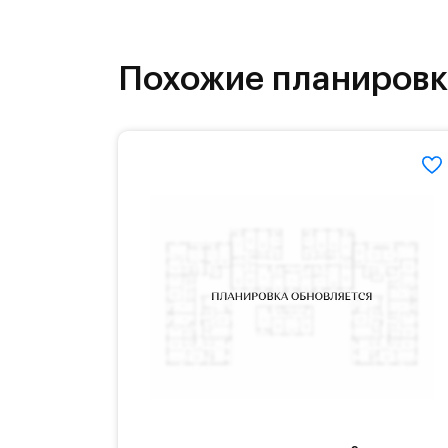
как на свежем воздухе, так и в спо
инфраструктура.
Похожие планиров
На территории квартала возведут д
детей есть возможность посещения 
Для автомобилистов — закрытые оз
Территория квартала приватная, въ