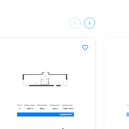
мая
ных
9040#