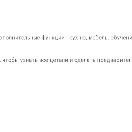
ополнительные функции - кухню, мебель, обучени
, чтобы узнать все детали и сделать предварите
лкой. Квартира расположена на 4 этаже 8 этажно
я 1) в ЖК «Рублевский Квартал» от группы «Само
лки и кухни.
ичный проект от группы Самолет рядом с Дубко