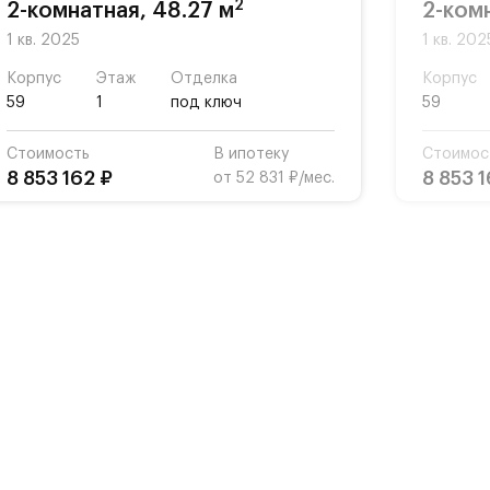
2
2-комнатная, 48.27 м
2-ком
1 кв. 2025
1 кв. 202
Корпус
Этаж
Отделка
Корпус
59
1
под ключ
59
Стоимость
В ипотеку
Стоимос
8 853 162 ₽
8 853 1
от 52 831 ₽/мес.