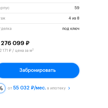
орпус
59
таж
4 из 8
тделка
под ключ
 276 099 ₽
2
2 171 ₽ / цена за м
Забронировать
55 032 ₽/мес.
от
в ипотеку