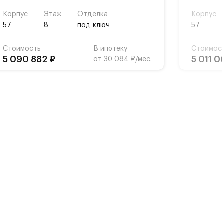
Корпус
Этаж
Отделка
Корпус
57
8
под ключ
57
Стоимость
В ипотеку
Стоимос
5 090 882 ₽
5 011 0
от 30 084 ₽/мес.