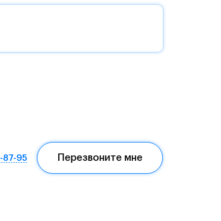
без
да —
еста
Перезвоните мне
7-87-95
ом,
мая