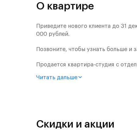
О квартире
Приведите нового клиента до 31 де
000 рублей.
Позвоните, чтобы узнать больше и 
Продается квартира-студия с отдел
монолитного дома (Корпус 57, Секци
Читать дальше
Цена указана с учетом готовой отде
«Рублевский квартал» — это эколог
и Подушкинским лесами.
Скидки и акции
Он сочетает близость к природным
направления и возможность удобно