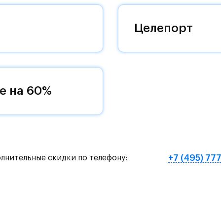
оквартиры с чистовой отделкой, закрытый двор 
Целепорт
ему «своей» территорией, куда хочется
и на Красногорское и Рублево-Успенское шоссе.
земное метро МЦД «Одинцово».
е на 60%
нут на «Северный обход Одинцово».
х и велосипедных прогулок, а в зимнее время го
е Подушкинского лесопарка расположены кафе и м
+7 (495) 77
олнительные скидки по телефону:
овый образ жизни и регулярно заниматься спорт
ртзале. Для комфортной жизни есть вся необходи