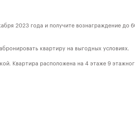
кабря 2023 года и получите вознаграждение до 6
забронировать квартиру на выгодных условиях.
кой. Квартира расположена на 4 этаже 9 этажно
я 5) в ЖК «Рублевский Квартал» от группы «Само
лки и кухни.
ичный проект от группы Самолет рядом с Дубко
 комплексам, престижный статус западного
 добраться до столицы.