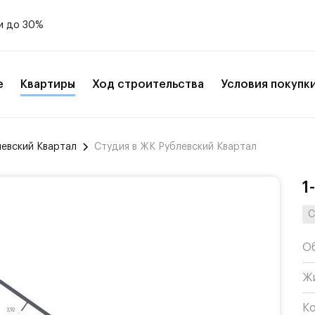
и до 30%
е
Квартиры
Ход строительства
Условия покупк
левский Квартал
Студия в ЖК Рублевский Квартал
1
С
О
Ж
К