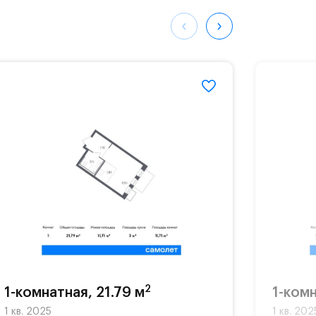
ных
533#
2
1-комнатная, 21.79 м
1-комн
1 кв. 2025
1 кв. 202