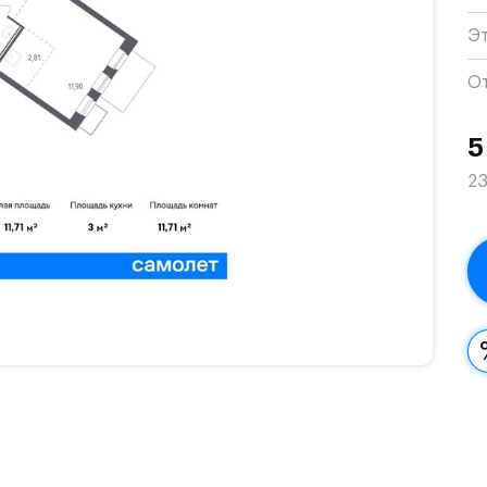
Э
О
5
23