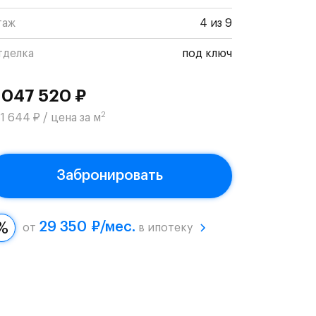
таж
4 из 9
тделка
под ключ
 047 520 ₽
2
1 644 ₽ / цена за м
Забронировать
29 350 ₽/мес.
от
в ипотеку