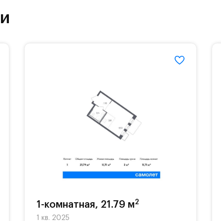
етский сад и школу. Также для наиболее одарён
ки
частной гимназии «Жуковка».
еленённые парковки.
езд осуществляется по пропускам.#yan19-2r1489
2
1-комнатная, 21.79 м
1 кв. 2025