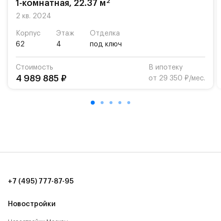
2
1-комнатная, 22.37 м
«Жуковка».
2 кв. 2024
Для автомобилистов — закрытые озеленённые
Корпус
Этаж
Отделка
парковки.
62
4
под ключ
Территория квартала приватная, въезд
Стоимость
В ипотеку
осуществляется по пропускам.#yan19-2r1439611#
4 989 885 ₽
от 29 350 ₽/мес.
+7 (495) 777-87-95
Новостройки