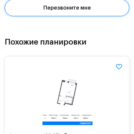
Красногорское и Рублево-Успенское шоссе.
Перезвоните мне
Поблизости расположено новое наземное метро
МЦД «Одинцово».
До МКАД можно добраться за 15 минут на
«Северный обход Одинцово».
Похожие планировки
Территория леса доступна для пеших и
велосипедных прогулок, а в зимнее время года —
для катания на лыжах. Также в зоне Подушкинского
лесопарка расположены кафе и места для
спокойного отдыха.
Расположение позволяет вести здоровый образ
жизни и регулярно заниматься спортом, как на
свежем воздухе, так и в спортзале. Для комфортной
жизни есть вся необходимая инфраструктура.
На территории квартала возведут детский сад и
школу. Также для наиболее одарённых детей есть
возможность посещения частной гимназии