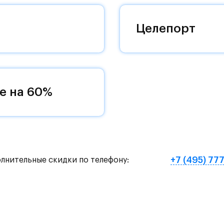
оквартиры с чистовой отделкой, закрытый двор 
Целепорт
ему «своей» территорией, куда хочется
и на Красногорское и Рублево-Успенское шоссе.
земное метро МЦД «Одинцово».
е на 60%
нут на «Северный обход Одинцово».
х и велосипедных прогулок, а в зимнее время го
е Подушкинского лесопарка расположены кафе и м
+7 (495) 77
олнительные скидки по телефону:
овый образ жизни и регулярно заниматься спорт
ртзале. Для комфортной жизни есть вся необходи