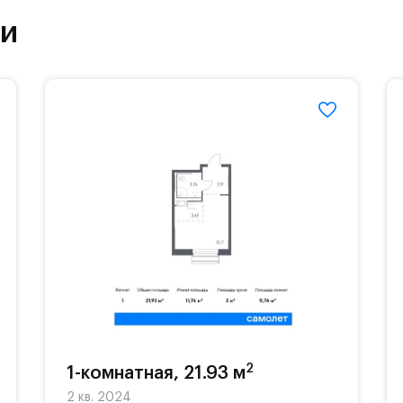
етский сад и школу. Также для наиболее одарён
ки
частной гимназии «Жуковка».
еленённые парковки.
езд осуществляется по пропускам.#yan19-2r143
2
1-комнатная, 21.93 м
2 кв. 2024