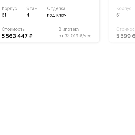
Корпус
Этаж
Отделка
Корпус
61
4
под ключ
61
Стоимость
В ипотеку
Стоимос
5 563 447 ₽
5 599 
от 33 019 ₽/мес.