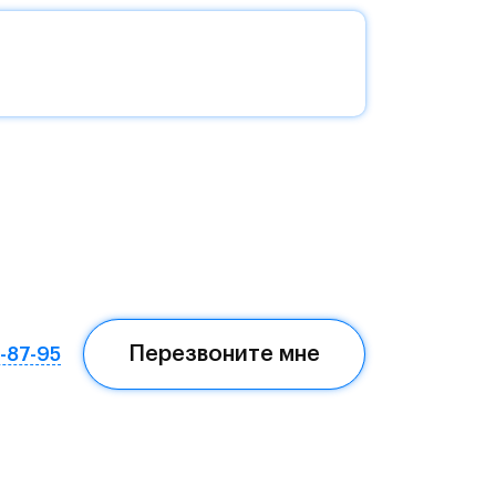
без
да —
еста
Перезвоните мне
7-87-95
ом,
мая