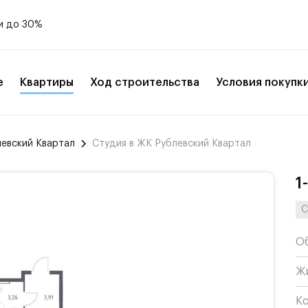
и до 30%
е
Квартиры
Ход строительства
Условия покупк
левский Квартал
Студия в ЖК Рублевский Квартал
1
С
О
Ж
К