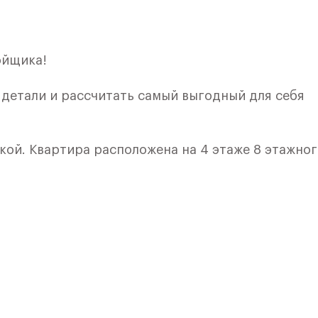
ойщика!
е детали и рассчитать самый выгодный для себя
кой. Квартира расположена на 4 этаже 8 этажно
я 3) в ЖК «Рублевский Квартал» от группы «Само
лки и кухни.
ичный проект от группы Самолет рядом с Дубко
 комплексам, престижный статус западного
 добраться до столицы.