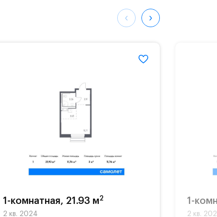
ных
9444#
2
1-комнатная, 21.93 м
1-комн
2 кв. 2024
2 кв. 20