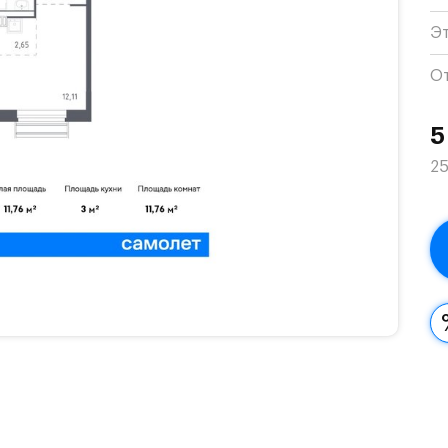
Э
О
5
25