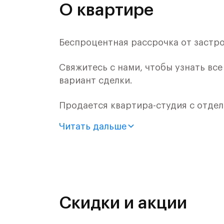
О квартире
Беспроцентная рассрочка от застр
Свяжитесь с нами, чтобы узнать вс
вариант сделки.
Продается квартира-студия с отдел
монолитного дома (Корпус 61, Секци
Читать дальше
Цена указана с учетом готовой отде
«Рублевский квартал» — это эколог
и Подушкинским лесами.
Скидки и акции
Он сочетает близость к природным
направления и возможность удобно