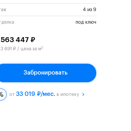
таж
4 из 9
тделка
под ключ
 563 447 ₽
2
3 691 ₽ / цена за м
Забронировать
33 019 ₽/мес.
от
в ипотеку