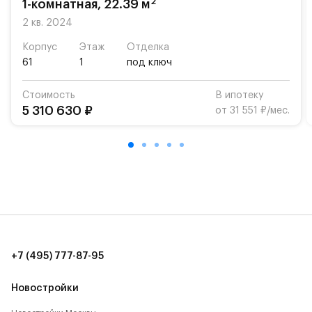
2
1-комнатная, 22.39 м
Для автомобилистов — закрытые озеленённые
2 кв. 2024
парковки.
Корпус
Этаж
Отделка
61
1
под ключ
Территория квартала приватная, въезд
осуществляется по пропускам.#yan19-2r1439448#
Стоимость
В ипотеку
5 310 630 ₽
от 31 551 ₽/мес.
+7 (495) 777-87-95
Новостройки