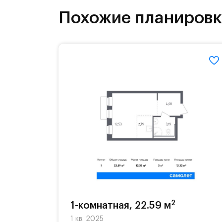
инфраструктура.
Похожие планиров
На территории квартала возведут д
детей есть возможность посещения 
Для автомобилистов — закрытые оз
Территория квартала приватная, въ
2
1-комнатная, 22.59 м
1 кв. 2025