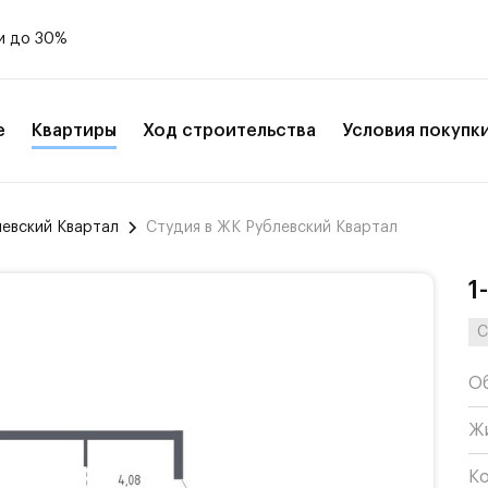
и до 30%
е
Квартиры
Ход строительства
Условия покупк
левский Квартал
Студия в ЖК Рублевский Квартал
1
С
О
Ж
К