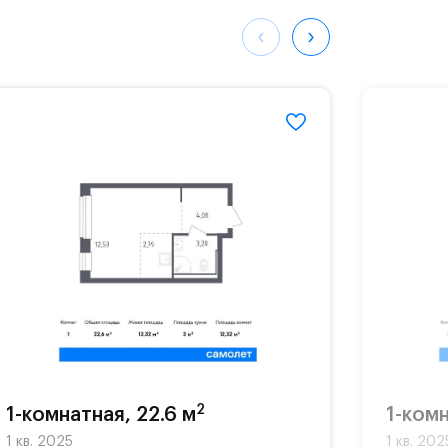
ных
646#
2
1-комнатная, 22.6 м
1-комн
1 кв. 2025
1 кв. 202