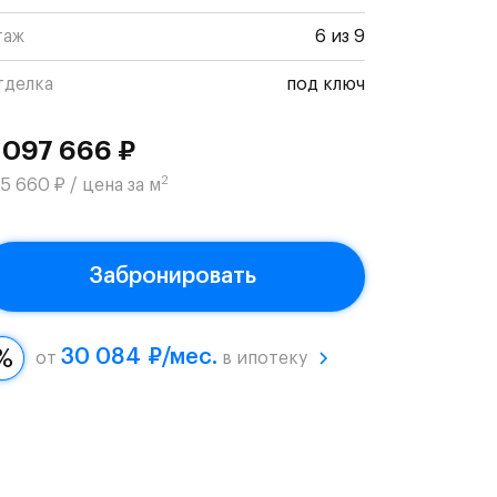
таж
6 из 9
тделка
под ключ
 097 666 ₽
2
5 660 ₽ / цена за м
Забронировать
30 084 ₽/мес.
от
в ипотеку