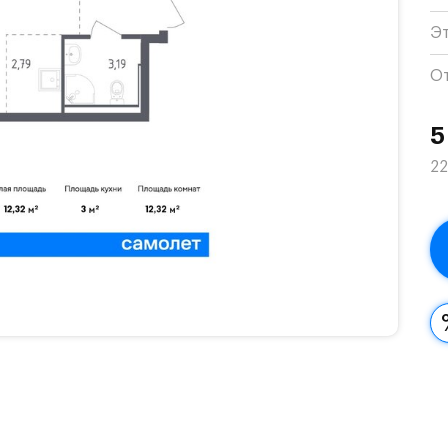
Э
О
5
22