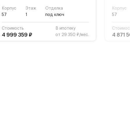
Корпус
Этаж
Отделка
Корпус
57
1
под ключ
57
Стоимость
В ипотеку
Стоимос
4 999 359 ₽
4 871 
от 29 350 ₽/мес.