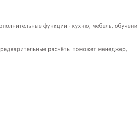
ополнительные функции - кухню, мебель, обучени
 предварительные расчёты поможет менеджер,
кой. Квартира расположена на 6 этаже 9 этажног
я 1) в ЖК «Рублевский Квартал» от группы «Само
лки и кухни.
ичный проект от группы Самолет рядом с Дубко
 комплексам, престижный статус западного