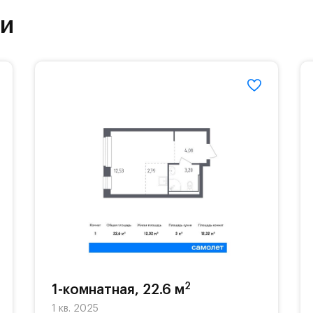
ки
етский сад и школу. Также для наиболее одарён
частной гимназии «Жуковка».
еленённые парковки.
езд осуществляется по пропускам.#yan19-2r1489
2
1-комнатная, 22.6 м
1 кв. 2025