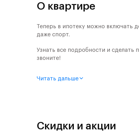
О квартире
Теперь в ипотеку можно включать д
даже спорт.
Узнать все подробности и сделать
звоните!
Продается квартира-студия с отдел
Читать дальше
монолитного дома (Корпус 57, Секци
Цена указана с учетом готовой отде
«Рублевский квартал» — это эколог
и Подушкинским лесами.
Скидки и акции
Он сочетает близость к природным