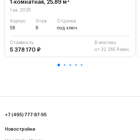
2
1-комнатная, 25.89 м
Для автомобилистов — закрытые озеленённые
1 кв. 2025
парковки.
Корпус
Этаж
Отделка
58
8
под ключ
Территория квартала приватная, въезд
осуществляется по пропускам.#yan19-2r1511116#
Стоимость
В ипотеку
5 378 170 ₽
от 32 285 ₽/мес.
+7 (495) 777-87-95
Новостройки