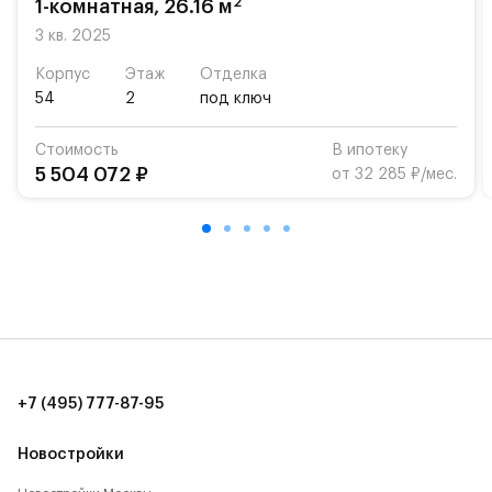
2
1-комнатная, 26.16 м
Для автомобилистов — закрытые озеленённые
3 кв. 2025
парковки.
Корпус
Этаж
Отделка
54
2
под ключ
Территория квартала приватная, въезд
осуществляется по пропускам.#yan19-2r1520919#
Стоимость
В ипотеку
5 504 072 ₽
от 32 285 ₽/мес.
+7 (495) 777-87-95
Новостройки