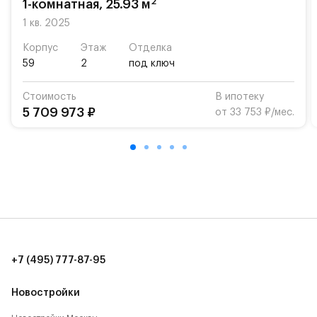
2
1-комнатная, 25.93 м
Для автомобилистов — закрытые озеленённые
1 кв. 2025
парковки.
Корпус
Этаж
Отделка
59
2
под ключ
Территория квартала приватная, въезд
осуществляется по пропускам.#yan19-2r1417252#
Стоимость
В ипотеку
5 709 973 ₽
от 33 753 ₽/мес.
+7 (495) 777-87-95
Новостройки