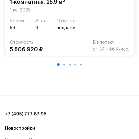
2
1-комнатная, 25.9 м
Для автомобилистов — закрытые озеленённые
1 кв. 2025
парковки.
Корпус
Этаж
Отделка
59
8
под ключ
Территория квартала приватная, въезд
осуществляется по пропускам.#yan19-2r1498759#
Стоимость
В ипотеку
5 806 920 ₽
от 34 486 ₽/мес.
+7 (495) 777-87-95
Новостройки