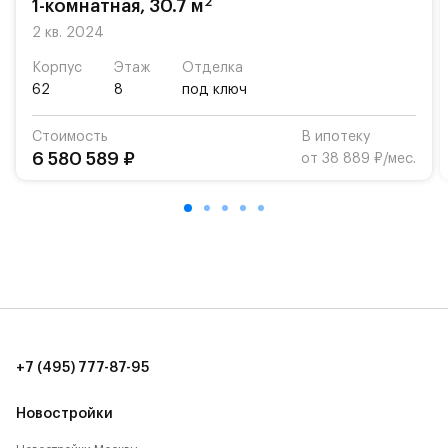
2
1-комнатная, 30.7 м
Для автомобилистов — закрытые озеленённые
2 кв. 2024
парковки.
Корпус
Этаж
Отделка
62
8
под ключ
Территория квартала приватная, въезд
осуществляется по пропускам.#yan19-2r1333911#
Стоимость
В ипотеку
6 580 589 ₽
от 38 889 ₽/мес.
+7 (495) 777-87-95
Новостройки