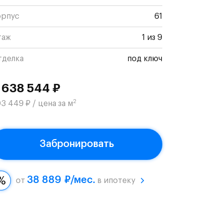
орпус
61
таж
1 из 9
тделка
под ключ
 638 544 ₽
2
3 449 ₽ / цена за м
Забронировать
38 889 ₽/мес.
от
в ипотеку