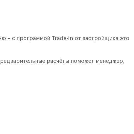
ю – с программой Trade-in от застройщика это
 предварительные расчёты поможет менеджер,
кой. Квартира расположена на 1 этаже 9 этажног
я 4) в ЖК «Рублевский Квартал» от группы «Само
лки и кухни.
ичный проект от группы Самолет рядом с Дубко