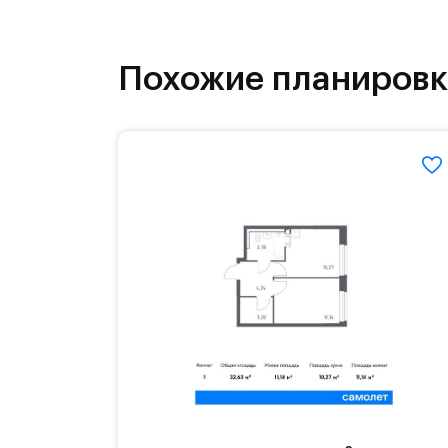
как на свежем воздухе, так и в спо
инфраструктура.
Похожие планиров
На территории квартала возведут д
детей есть возможность посещения 
Для автомобилистов — закрытые оз
Территория квартала приватная, въ