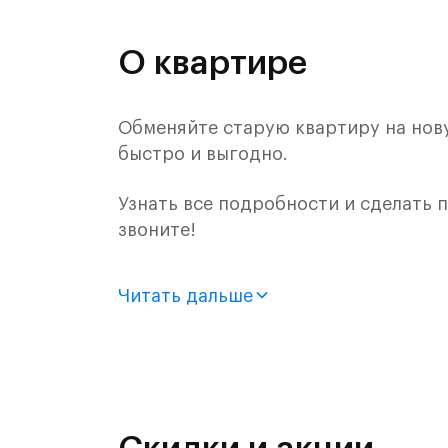
О квартире
Обменяйте старую квартиру на нову
быстро и выгодно.
Узнать все подробности и сделать
звоните!
Продается 1-комн. квартира с отдел
Читать дальше
монолитного дома (Корпус 61, Секци
Цена указана с учетом готовой отде
«Рублевский квартал» — это эколог
и Подушкинским лесами.