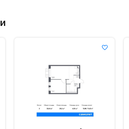
ртзале. Для комфортной жизни есть вся необходи
ки
етский сад и школу. Также для наиболее одарён
частной гимназии «Жуковка».
еленённые парковки.
езд осуществляется по пропускам.#yan19-2r1408