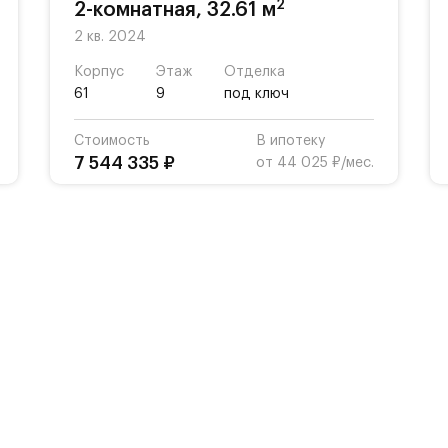
2
2-комнатная, 32.61 м
2 кв. 2024
Корпус
Этаж
Отделка
61
9
под ключ
Стоимость
В ипотеку
7 544 335 ₽
от 44 025 ₽/мес.