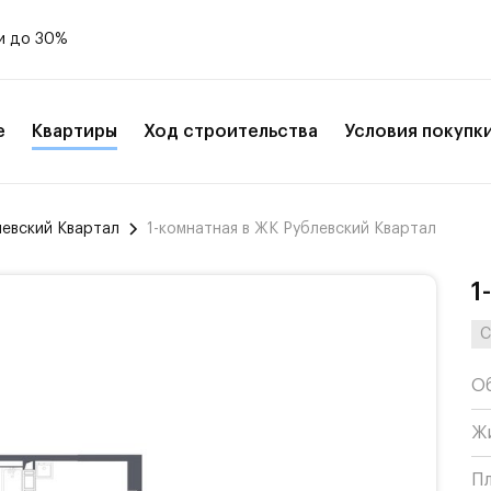
и до 30%
е
Квартиры
Ход строительства
Условия покупк
левский Квартал
1-комнатная в ЖК Рублевский Квартал
1
С
О
Ж
П