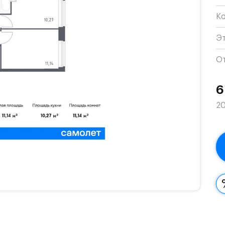
К
Э
О
6
20