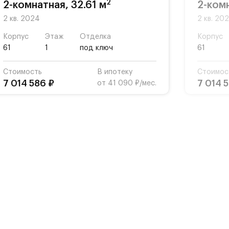
2
2-комнатная, 32.61 м
2-комн
2 кв. 2024
2 кв. 20
Корпус
Этаж
Отделка
Корпус
61
1
под ключ
61
Стоимость
В ипотеку
Стоимос
7 014 586 ₽
7 014 
от 41 090 ₽/мес.