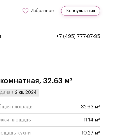
Избранное
Консультация
и
+7 (495) 777-87-95
-комнатная, 32.63 м²
дача в
2 кв. 2024
бщая площадь
32.63 м²
илая площадь
11.14 м²
лощадь кухни
10.27 м²