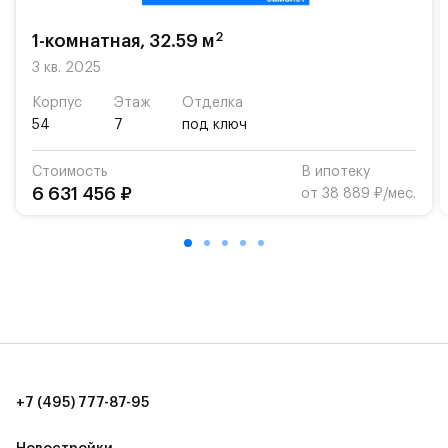
школу. Также для наиболее одарённых детей есть
возможность посещения частной гимназии
2
1-комнатная, 32.59 м
«Жуковка».
3 кв. 2025
Для автомобилистов — закрытые озеленённые
Корпус
Этаж
Отделка
парковки.
54
7
под ключ
Территория квартала приватная, въезд
Стоимость
В ипотеку
осуществляется по пропускам.#yan19-2r1521178#
6 631 456 ₽
от 38 889 ₽/мес.
+7 (495) 777-87-95