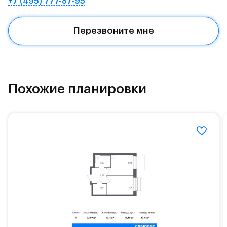
+7 (495) 777-87-95
Квартал находится рядом с выездами на
Красногорское и Рублево-Успенское шоссе.
Перезвоните мне
Поблизости расположено новое наземное метро
МЦД «Одинцово».
До МКАД можно добраться за 15 минут на
«Северный обход Одинцово».
Похожие планировки
Территория леса доступна для пеших и
велосипедных прогулок, а в зимнее время года —
для катания на лыжах. Также в зоне Подушкинского
лесопарка расположены кафе и места для
спокойного отдыха.
Расположение позволяет вести здоровый образ
жизни и регулярно заниматься спортом, как на
свежем воздухе, так и в спортзале. Для комфортной
жизни есть вся необходимая инфраструктура.
На территории квартала возведут детский сад и