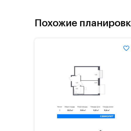
как на свежем воздухе, так и в спо
инфраструктура.
Похожие планиров
На территории квартала возведут д
детей есть возможность посещения 
Для автомобилистов — закрытые оз
Территория квартала приватная, въ