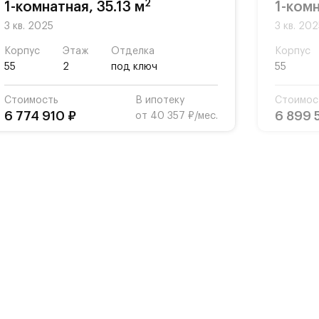
2
1-комнатная, 35.13 м
1-комн
3 кв. 2025
3 кв. 20
Корпус
Этаж
Отделка
Корпус
55
2
под ключ
55
Стоимость
В ипотеку
Стоимос
6 774 910 ₽
6 899 
от 40 357 ₽/мес.