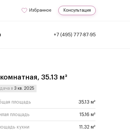
Избранное
Консультация
и
+7 (495) 777-87-95
-комнатная, 35.13 м²
дача в
3 кв. 2025
бщая площадь
35.13 м²
илая площадь
15.16 м²
лощадь кухни
11.32 м²