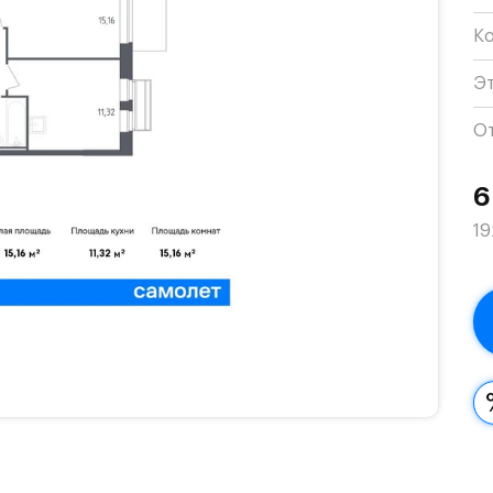
К
Э
О
6
19