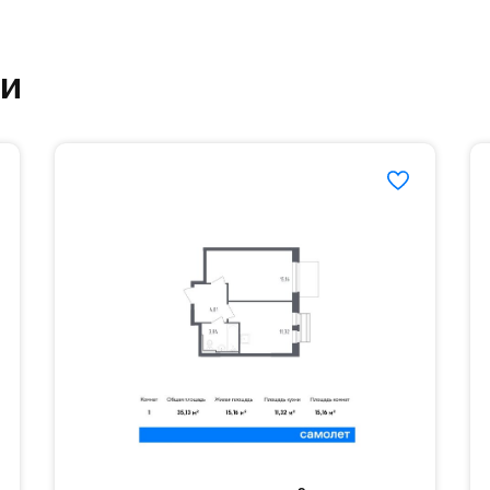
ртзале. Для комфортной жизни есть вся необходи
ки
етский сад и школу. Также для наиболее одарён
частной гимназии «Жуковка».
еленённые парковки.
езд осуществляется по пропускам.#yan19-2r1520