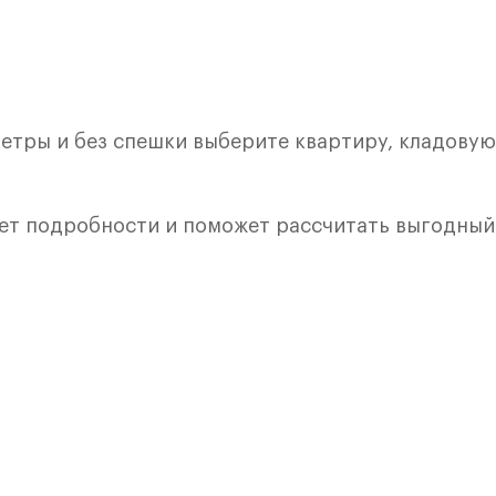
етры и без спешки выберите квартиру, кладовую
ет подробности и поможет рассчитать выгодный
лкой. Квартира расположена на 2 этаже 9 этажно
я 1) в ЖК «Рублевский Квартал» от группы «Само
лки и кухни.
ичный проект от группы Самолет рядом с Дубко