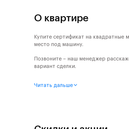
О квартире
Купите сертификат на квадратные м
место под машину.
Позвоните – наш менеджер расскаж
вариант сделки.
Продается 1-комн. квартира с отде
Читать дальше
монолитного дома (Корпус 55, Секци
Цена указана с учетом готовой отде
«Рублевский квартал» — это эколог
и Подушкинским лесами.