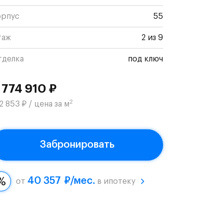
орпус
55
таж
2 из 9
тделка
под ключ
 774 910 ₽
2
2 853 ₽ / цена за м
Забронировать
40 357 ₽/мес.
от
в ипотеку