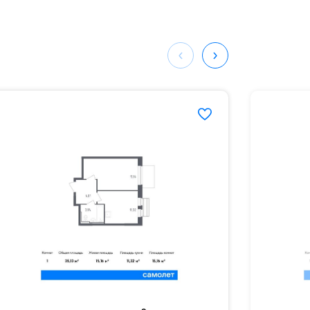
мая
ных
979#