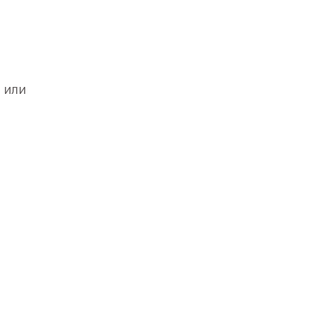
 или
го
лет».
вским