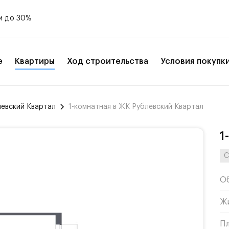
и до 30%
е
Квартиры
Ход строительства
Условия покупк
левский Квартал
1-комнатная в ЖК Рублевский Квартал
1
С
О
Ж
П