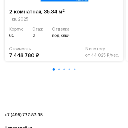
возможность посещения частной гимназии
«Жуковка».
2
2-комнатная, 35.34 м
Для автомобилистов — закрытые озеленённые
1 кв. 2025
парковки.
Корпус
Этаж
Отделка
60
2
под ключ
Территория квартала приватная, въезд
осуществляется по пропускам.#yan19-2r1489478#
Стоимость
В ипотеку
7 448 780 ₽
от 44 025 ₽/мес.
+7 (495) 777-87-95