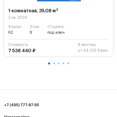
школу. Также для наиболее одарённых детей есть
возможность посещения частной гимназии
2
1-комнатная, 35.08 м
«Жуковка».
2 кв. 2024
Для автомобилистов — закрытые озеленённые
Корпус
Этаж
Отделка
парковки.
62
8
под ключ
Территория квартала приватная, въезд
Стоимость
В ипотеку
осуществляется по пропускам.#yan19-2r1333916#
7 538 440 ₽
от 44 025 ₽/мес.
+7 (495) 777-87-95