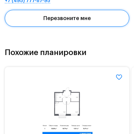
+7 (495) 777-87-95
Квартал находится рядом с выездами на
Красногорское и Рублево-Успенское шоссе.
Перезвоните мне
Поблизости расположено новое наземное метро
МЦД «Одинцово».
До МКАД можно добраться за 15 минут на
«Северный обход Одинцово».
Похожие планировки
Территория леса доступна для пеших и
велосипедных прогулок, а в зимнее время года —
для катания на лыжах. Также в зоне Подушкинского
лесопарка расположены кафе и места для
спокойного отдыха.
Расположение позволяет вести здоровый образ
жизни и регулярно заниматься спортом, как на
свежем воздухе, так и в спортзале. Для комфортной
жизни есть вся необходимая инфраструктура.
На территории квартала возведут детский сад и