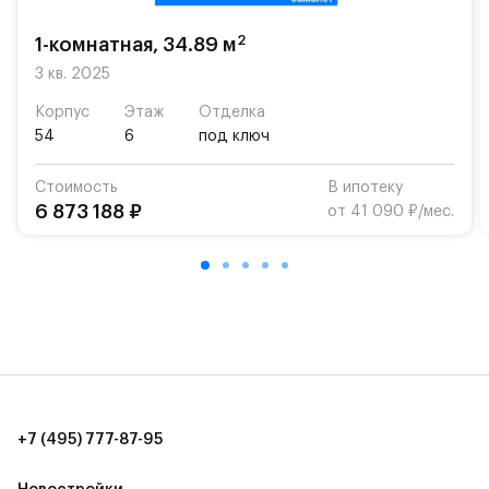
«Жуковка».
2
1-комнатная, 34.89 м
Для автомобилистов — закрытые озеленённые
парковки.
3 кв. 2025
Корпус
Этаж
Отделка
Территория квартала приватная, въезд
54
6
под ключ
осуществляется по пропускам.#yan19-2r1520883#
Стоимость
В ипотеку
6 873 188 ₽
от 41 090 ₽/мес.
+7 (495) 777-87-95