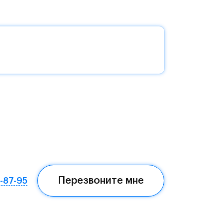
без
да —
еста
Перезвоните мне
7-87-95
ом,
мая