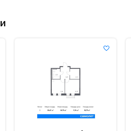
етский сад и школу. Также для наиболее одарён
частной гимназии «Жуковка».
ки
еленённые парковки.
езд осуществляется по пропускам.#yan19-2r1440