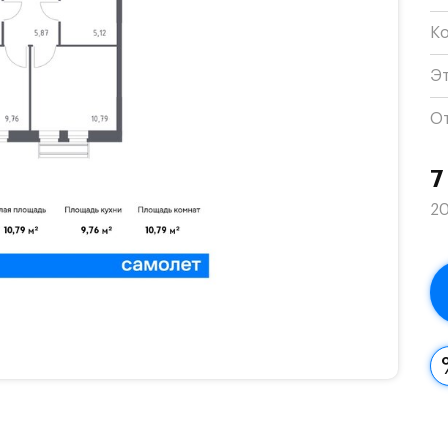
К
Э
О
7
20