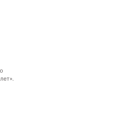
го
лет».
вским