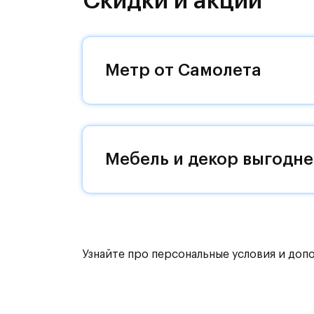
Скидки и акции
направления и возможность удобно
Уютная малоэтажная застройка, евр
машин — квартал станет по-настоящ
Метр от Самолета
возвращаться.
Квартал находится рядом с выездам
Поблизости расположено новое на
Мебель и декор выгодне
До МКАД можно добраться за 15 ми
Территория леса доступна для пеши
для катания на лыжах. Также в зон
для спокойного отдыха.
Узнайте про персональные условия и доп
Расположение позволяет вести здор
как на свежем воздухе, так и в спо
инфраструктура.