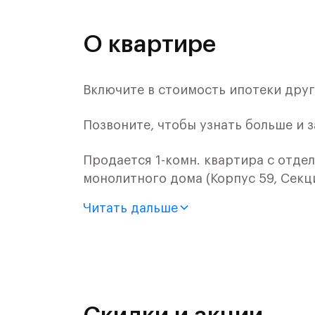
О квартире
Включите в стоимость ипотеки други
Позвоните, чтобы узнать больше и 
Продается 1-комн. квартира с отде
монолитного дома (Корпус 59, Секци
Читать дальше
Цена указана с учетом готовой отде
«Рублевский квартал» — это эколог
и Подушкинским лесами.
Он сочетает близость к природным