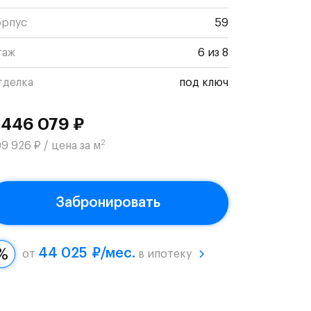
орпус
59
таж
6 из 8
тделка
под ключ
 446 079 ₽
2
9 926 ₽ / цена за м
Забронировать
44 025 ₽/мес.
от
в ипотеку