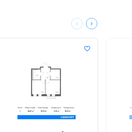
ных
547#