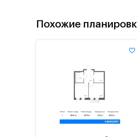
На территории квартала возведут д
детей есть возможность посещения 
Похожие планиров
Для автомобилистов — закрытые оз
Территория квартала приватная, въ