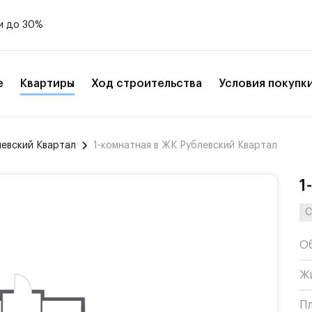
и до 30%
е
Квартиры
Ход строительства
Условия покупк
левский Квартал
1-комнатная в ЖК Рублевский Квартал
1
С
О
Ж
П