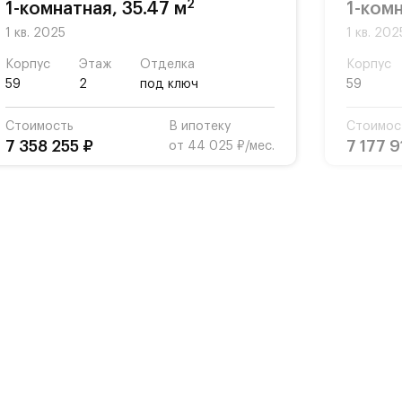
2
1-комнатная, 35.47 м
1-комн
1 кв. 2025
1 кв. 202
Корпус
Этаж
Отделка
Корпус
59
2
под ключ
59
Стоимость
В ипотеку
Стоимос
7 358 255 ₽
7 177 9
от 44 025 ₽/мес.