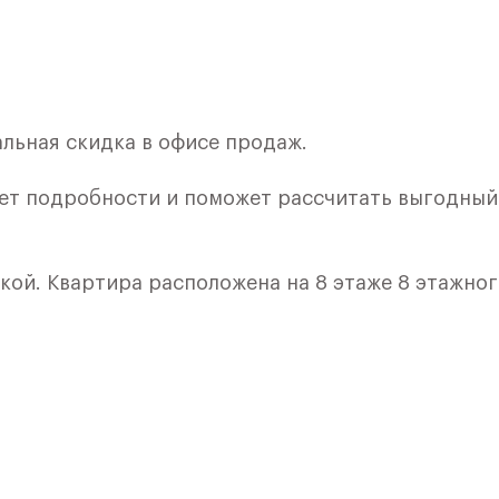
льная скидка в офисе продаж.
ет подробности и поможет рассчитать выгодный
лкой. Квартира расположена на 8 этаже 8 этажно
я 5) в ЖК «Рублевский Квартал» от группы «Само
лки и кухни.
ичный проект от группы Самолет рядом с Дубко