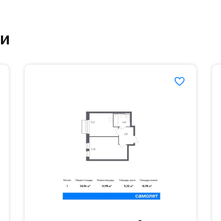
етский сад и школу. Также для наиболее одарён
ки
частной гимназии «Жуковка».
еленённые парковки.
езд осуществляется по пропускам.#yan19-2r1440