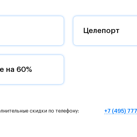
 комплексам, престижный статус западного
 добраться до столицы.
оквартиры с чистовой отделкой, закрытый двор 
Целепорт
ему «своей» территорией, куда хочется
и на Красногорское и Рублево-Успенское шоссе.
земное метро МЦД «Одинцово».
е на 60%
нут на «Северный обход Одинцово».
х и велосипедных прогулок, а в зимнее время го
е Подушкинского лесопарка расположены кафе и м
+7 (495) 77
олнительные скидки по телефону:
овый образ жизни и регулярно заниматься спорт
ртзале. Для комфортной жизни есть вся необходи