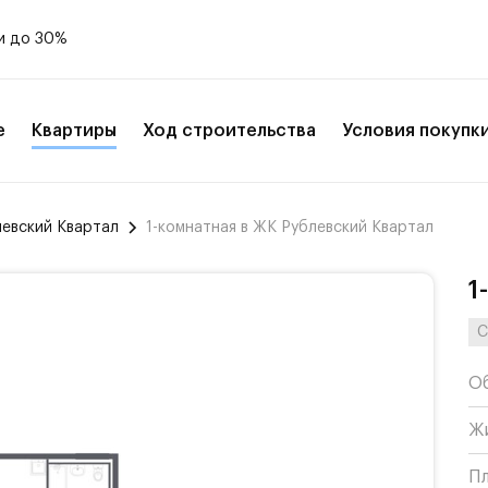
и до 30%
е
Квартиры
Ход строительства
Условия покупк
левский Квартал
1-комнатная в ЖК Рублевский Квартал
1
С
О
Ж
П