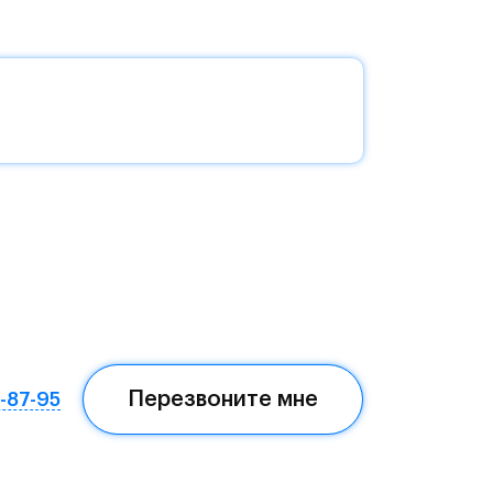
без
да —
еста
Перезвоните мне
7-87-95
ом,
мая