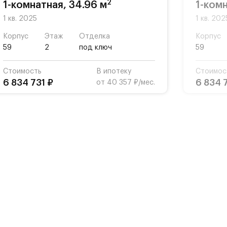
2
1-комнатная, 34.96 м
1-комн
1 кв. 2025
1 кв. 202
Корпус
Этаж
Отделка
Корпус
59
2
под ключ
59
Стоимость
В ипотеку
Стоимос
6 834 731 ₽
6 834 
от 40 357 ₽/мес.