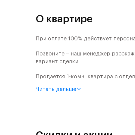
О квартире
При оплате 100% действует персона
Позвоните – наш менеджер расскаж
вариант сделки.
Продается 1-комн. квартира с отде
монолитного дома (Корпус 59, Секци
Читать дальше
Цена указана с учетом готовой отде
«Рублевский квартал» — это эколог
и Подушкинским лесами.