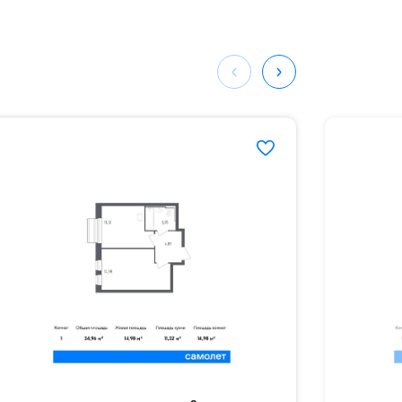
ных
582#