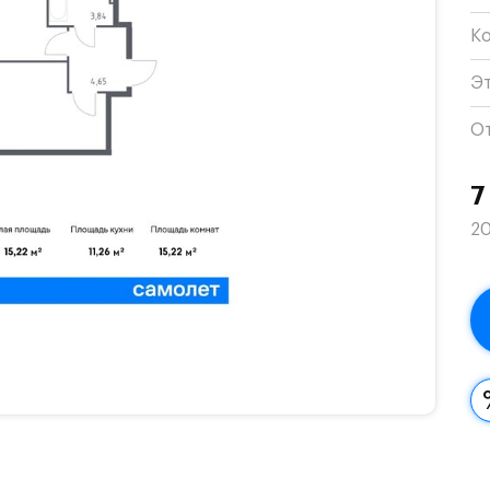
К
Э
О
7
20