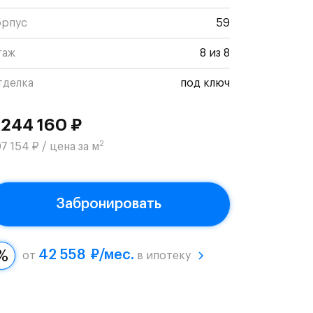
орпус
59
таж
8 из 8
тделка
под ключ
 244 160 ₽
2
7 154 ₽ / цена за м
Забронировать
42 558 ₽/мес.
от
в ипотеку