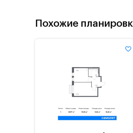
инфраструктура.
На территории квартала возведут д
Похожие планиров
детей есть возможность посещения 
Для автомобилистов — закрытые оз
Территория квартала приватная, въ