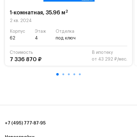
На территории квартала возведут детский сад и
школу. Также для наиболее одарённых детей есть
2
1-комнатная, 35.96 м
возможность посещения частной гимназии
2 кв. 2024
«Жуковка».
Корпус
Этаж
Отделка
Для автомобилистов — закрытые озеленённые
62
4
под ключ
парковки.
Стоимость
В ипотеку
Территория квартала приватная, въезд
7 336 870 ₽
от 43 292 ₽/мес.
осуществляется по пропускам.#yan19-2r1348710#
+7 (495) 777-87-95