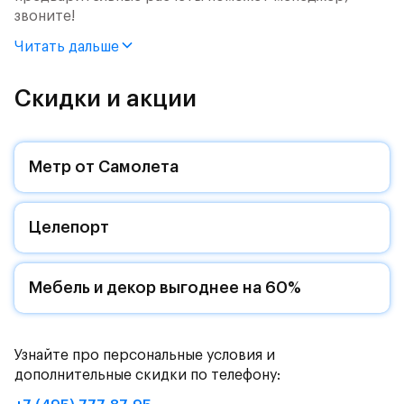
звоните!
Читать дальше
Продается 1-комн. квартира с отделкой. Квартира
расположена на 9 этаже 9 этажного монолитного
дома (Корпус 62, Секция 7) в ЖК «Рублевский
Скидки и акции
Квартал» от группы «Самолет».
Цена указана с учетом готовой отделки и кухни.
Метр от Самолета
«Рублевский квартал» — это экологичный проект
от группы Самолет рядом с Дубковским и
Целепорт
Подушкинским лесами.
Он сочетает близость к природным комплексам,
престижный статус западного направления и
Мебель и декор выгоднее на 60%
возможность удобно добраться до столицы.
Уютная малоэтажная застройка, евроквартиры с
Узнайте про персональные условия и
чистовой отделкой, закрытый двор без машин —
дополнительные скидки по телефону:
квартал станет по-настоящему «своей»