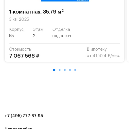
возможность посещения частной гимназии
«Жуковка».
2
1-комнатная, 35.79 м
Для автомобилистов — закрытые озеленённые
3 кв. 2025
парковки.
Корпус
Этаж
Отделка
55
2
под ключ
Территория квартала приватная, въезд
осуществляется по пропускам.#yan19-2r1521142#
Стоимость
В ипотеку
7 067 566 ₽
от 41 824 ₽/мес.
+7 (495) 777-87-95