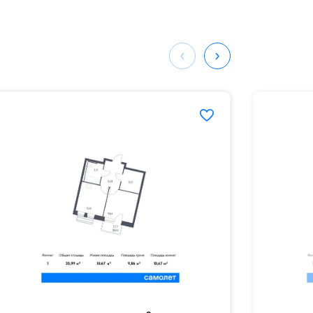
ных
910#