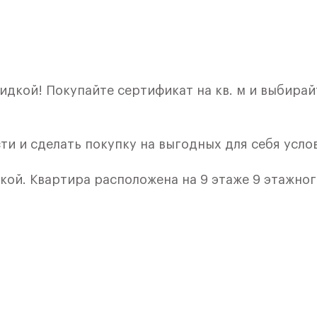
идкой! Покупайте сертификат на кв. м и выбирай
ти и сделать покупку на выгодных для себя усло
лкой. Квартира расположена на 9 этаже 9 этажно
я 3) в ЖК «Рублевский Квартал» от группы «Само
лки и кухни.
ичный проект от группы Самолет рядом с Дубко