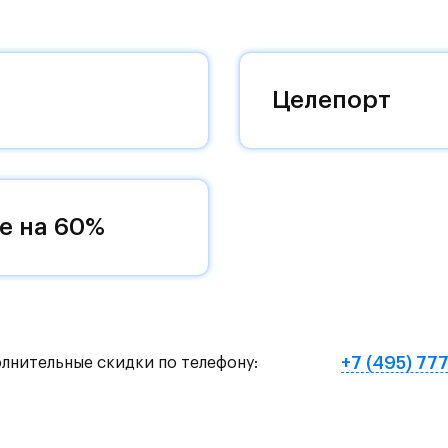
 комплексам, престижный статус западного
 добраться до столицы.
оквартиры с чистовой отделкой, закрытый двор 
Целепорт
ему «своей» территорией, куда хочется
и на Красногорское и Рублево-Успенское шоссе.
земное метро МЦД «Одинцово».
е на 60%
нут на «Северный обход Одинцово».
х и велосипедных прогулок, а в зимнее время го
е Подушкинского лесопарка расположены кафе и м
+7 (495) 77
олнительные скидки по телефону:
овый образ жизни и регулярно заниматься спорт
ртзале. Для комфортной жизни есть вся необходи