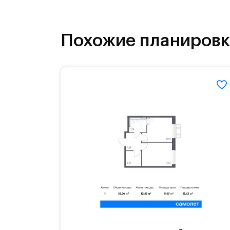
инфраструктура.
На территории квартала возведут д
Похожие планиров
детей есть возможность посещения 
Для автомобилистов — закрытые оз
Территория квартала приватная, въ