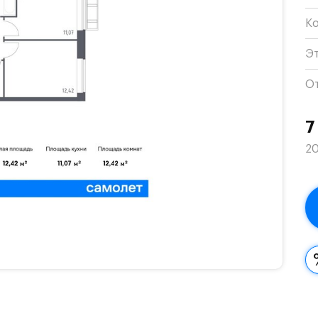
К
Э
О
7
20