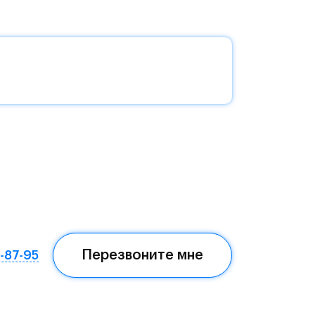
без
да —
еста
Перезвоните мне
7-87-95
ом,
мая