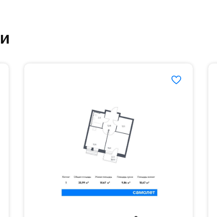
етский сад и школу. Также для наиболее одарён
ки
частной гимназии «Жуковка».
еленённые парковки.
езд осуществляется по пропускам.#yan19-2r1392