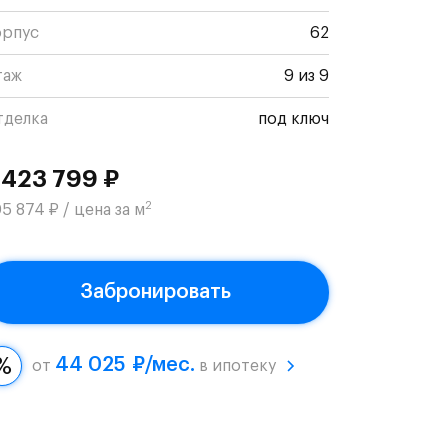
орпус
62
таж
9 из 9
тделка
под ключ
 423 799 ₽
2
5 874 ₽ / цена за м
Забронировать
44 025 ₽/мес.
от
в ипотеку