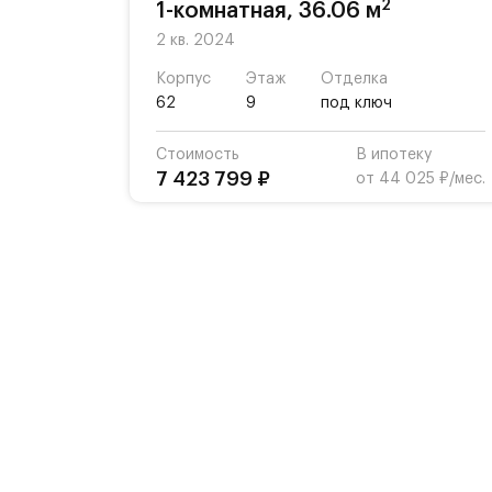
2
1-комнатная, 36.06 м
2 кв. 2024
Корпус
Этаж
Отделка
62
9
под ключ
Стоимость
В ипотеку
7 423 799 ₽
от 44 025 ₽/мес.