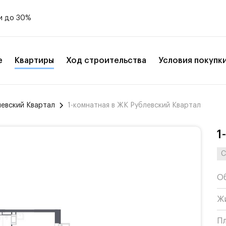
и до 30%
е
Квартиры
Ход строительства
Условия покупк
левский Квартал
1-комнатная в ЖК Рублевский Квартал
1
С
О
Ж
П