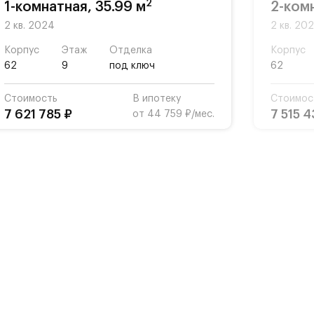
2
1-комнатная, 35.99 м
2-комн
2 кв. 2024
2 кв. 20
Корпус
Этаж
Отделка
Корпус
62
9
под ключ
62
Стоимость
В ипотеку
Стоимос
7 621 785 ₽
7 515 4
от 44 759 ₽/мес.