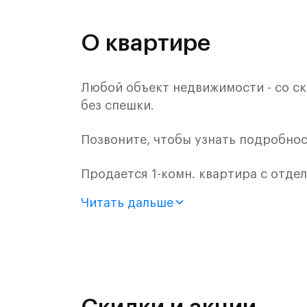
О квартире
Любой объект недвижимости - со ск
без спешки.
Позвоните, чтобы узнать подробнос
Продается 1-комн. квартира с отде
монолитного дома (Корпус 62, Секци
Читать дальше
Цена указана с учетом готовой отде
«Рублевский квартал» — это эколог
и Подушкинским лесами.