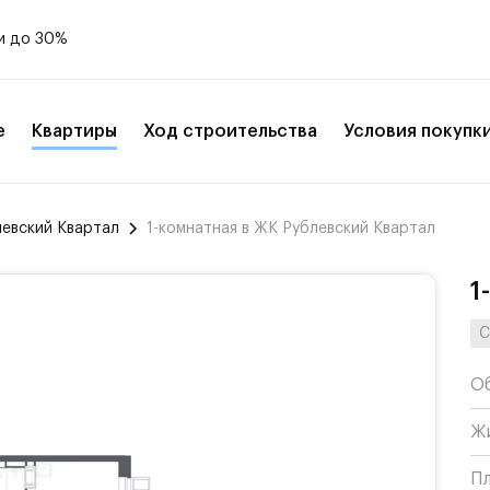
и до 30%
е
Квартиры
Ход строительства
Условия покупк
левский Квартал
1-комнатная в ЖК Рублевский Квартал
1
С
О
Ж
П