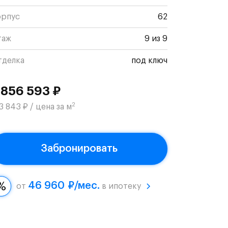
орпус
62
таж
9 из 9
тделка
под ключ
 856 593 ₽
2
3 843 ₽ / цена за м
Забронировать
46 960 ₽/мес.
от
в ипотеку