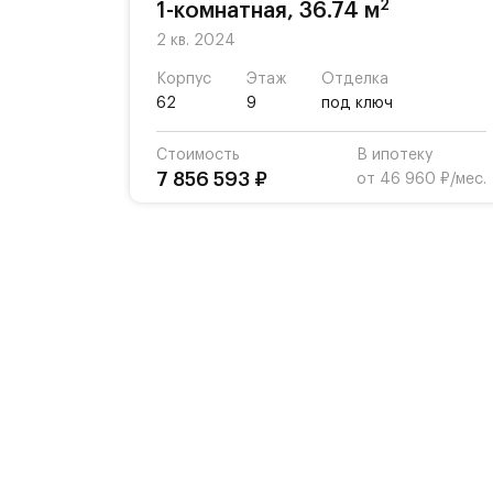
2
1-комнатная, 36.74 м
2 кв. 2024
Корпус
Этаж
Отделка
62
9
под ключ
Стоимость
В ипотеку
7 856 593 ₽
от 46 960 ₽/мес.