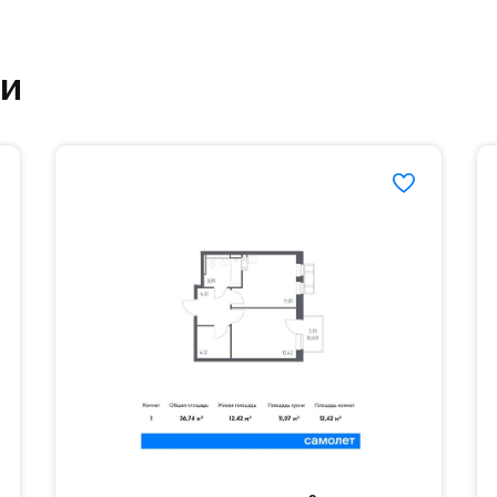
етский сад и школу. Также для наиболее одарён
ки
частной гимназии «Жуковка».
еленённые парковки.
езд осуществляется по пропускам.#yan19-2r1532