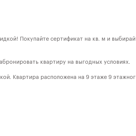
идкой! Покупайте сертификат на кв. м и выбирай
забронировать квартиру на выгодных условиях.
лкой. Квартира расположена на 9 этаже 9 этажно
я 2) в ЖК «Рублевский Квартал» от группы «Само
лки и кухни.
ичный проект от группы Самолет рядом с Дубко