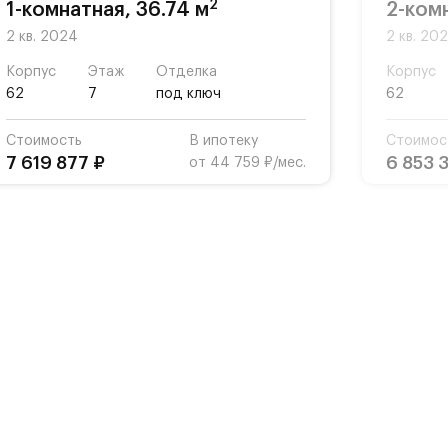
2
1-комнатная, 36.74 м
2-комн
2 кв. 2024
2 кв. 20
Корпус
Этаж
Отделка
Корпус
62
7
под ключ
62
Стоимость
В ипотеку
Стоимос
7 619 877 ₽
6 853 
от 44 759 ₽/мес.