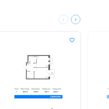
ных
995#