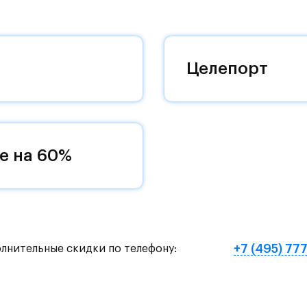
 комплексам, престижный статус западного
 добраться до столицы.
оквартиры с чистовой отделкой, закрытый двор 
Целепорт
ему «своей» территорией, куда хочется
и на Красногорское и Рублево-Успенское шоссе.
земное метро МЦД «Одинцово».
е на 60%
нут на «Северный обход Одинцово».
х и велосипедных прогулок, а в зимнее время го
е Подушкинского лесопарка расположены кафе и м
+7 (495) 77
олнительные скидки по телефону:
овый образ жизни и регулярно заниматься спорт
ртзале. Для комфортной жизни есть вся необходи