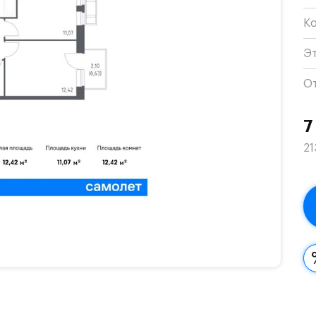
К
Э
О
7
21