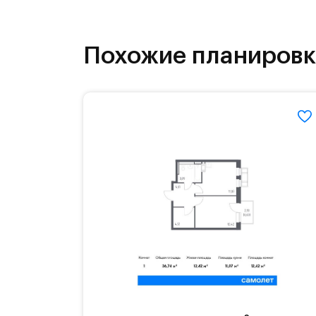
инфраструктура.
На территории квартала возведут д
Похожие планиров
детей есть возможность посещения 
Для автомобилистов — закрытые оз
Территория квартала приватная, въ