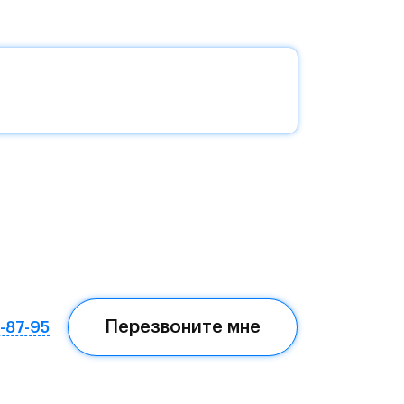
без
да —
еста
Перезвоните мне
7-87-95
ом,
мая