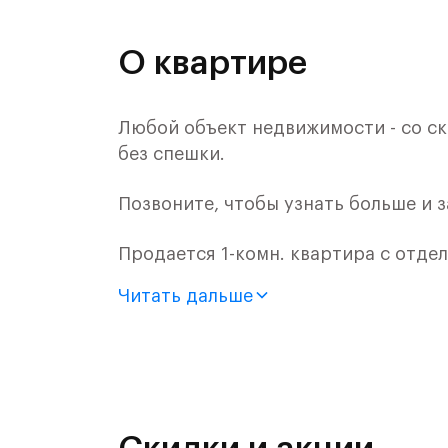
О квартире
Любой объект недвижимости - со ск
без спешки.
Позвоните, чтобы узнать больше и 
Продается 1-комн. квартира с отде
монолитного дома (Корпус 62, Секци
Читать дальше
Цена указана с учетом готовой отде
«Рублевский квартал» — это эколог
и Подушкинским лесами.