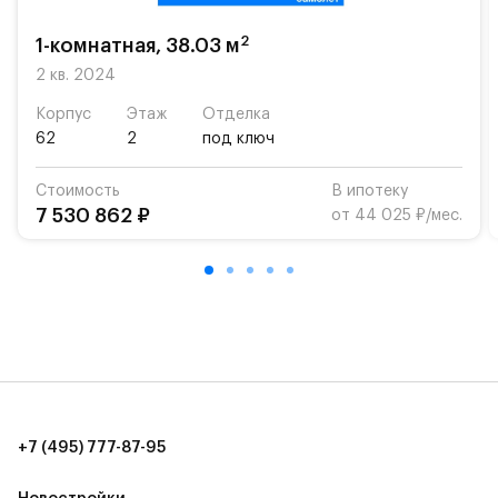
возможность посещения частной гимназии
«Жуковка».
2
1-комнатная, 38.03 м
Для автомобилистов — закрытые озеленённые
2 кв. 2024
парковки.
Корпус
Этаж
Отделка
62
2
под ключ
Территория квартала приватная, въезд
осуществляется по пропускам.#yan19-2r1333968#
Стоимость
В ипотеку
7 530 862 ₽
от 44 025 ₽/мес.
+7 (495) 777-87-95