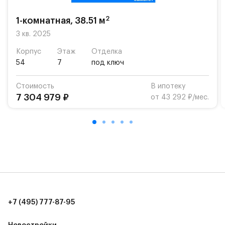
возможность посещения частной гимназии
«Жуковка».
2
1-комнатная, 38.51 м
Для автомобилистов — закрытые озеленённые
3 кв. 2025
парковки.
Корпус
Этаж
Отделка
54
7
под ключ
Территория квартала приватная, въезд
осуществляется по пропускам.#yan19-2r1521170#
Стоимость
В ипотеку
7 304 979 ₽
от 43 292 ₽/мес.
+7 (495) 777-87-95