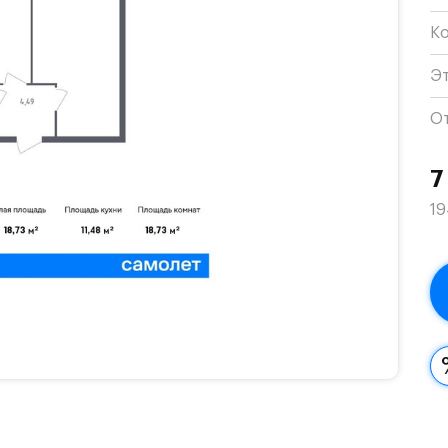
К
Э
О
7
19