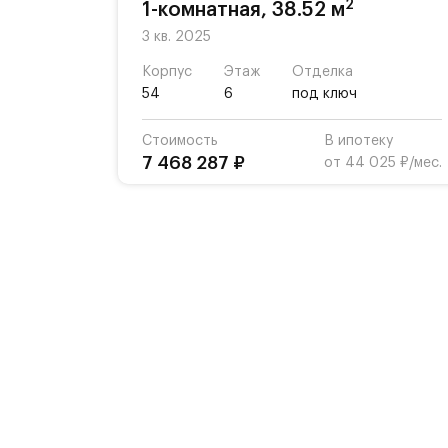
2
1-комнатная, 38.52 м
3 кв. 2025
Корпус
Этаж
Отделка
54
6
под ключ
Стоимость
В ипотеку
7 468 287 ₽
от 44 025 ₽/мес.