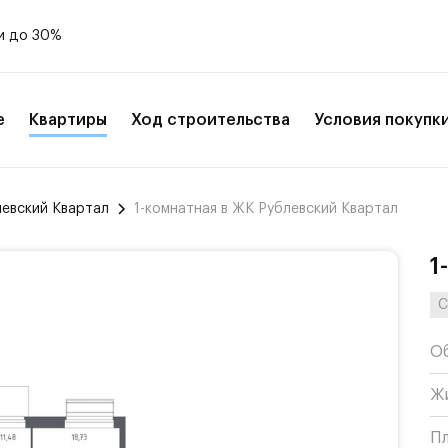
и до 30%
е
Квартиры
Ход строительства
Условия покупк
левский Квартал
1-комнатная в ЖК Рублевский Квартал
1
С
О
Ж
П