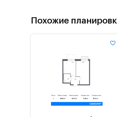
как на свежем воздухе, так и в спо
инфраструктура.
Похожие планиров
На территории квартала возведут д
детей есть возможность посещения 
Для автомобилистов — закрытые оз
Территория квартала приватная, въ