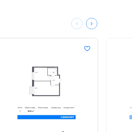
мая
ных
31#