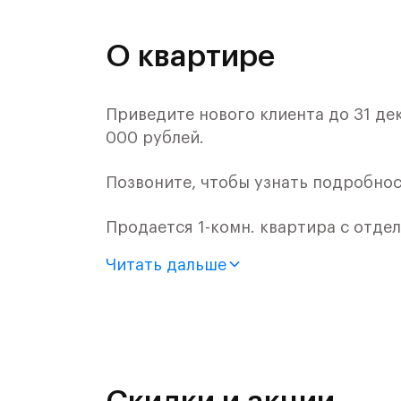
О квартире
Приведите нового клиента до 31 де
000 рублей.
Позвоните, чтобы узнать подробнос
Продается 1-комн. квартира с отде
монолитного дома (Корпус 54, Секц
Читать дальше
«Самолет».
Цена указана с учетом готовой отде
«Рублевский квартал» — это эколог
и Подушкинским лесами.