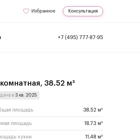
Избранное
Консультация
и
+7 (495) 777-87-95
-комнатная, 38.52 м²
дача в
3 кв. 2025
бщая площадь
38.52 м²
илая площадь
18.73 м²
лощадь кухни
11.48 м²