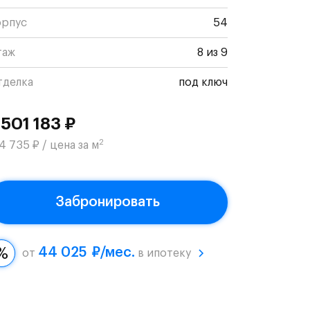
орпус
54
таж
8 из 9
тделка
под ключ
 501 183 ₽
2
4 735 ₽ / цена за м
Забронировать
44 025 ₽/мес.
от
в ипотеку