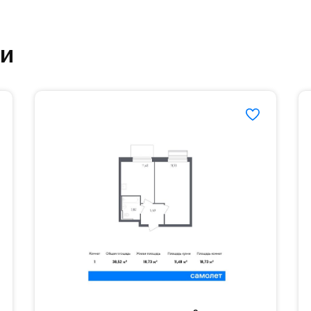
ртзале. Для комфортной жизни есть вся необходи
ки
етский сад и школу. Также для наиболее одарён
частной гимназии «Жуковка».
еленённые парковки.
езд осуществляется по пропускам.#yan19-2r15211