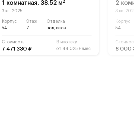
2
1-комнатная, 38.52 м
2-комн
3 кв. 2025
3 кв. 20
Корпус
Этаж
Отделка
Корпус
54
7
под ключ
54
Стоимость
В ипотеку
Стоимос
7 471 330 ₽
8 000 
от 44 025 ₽/мес.