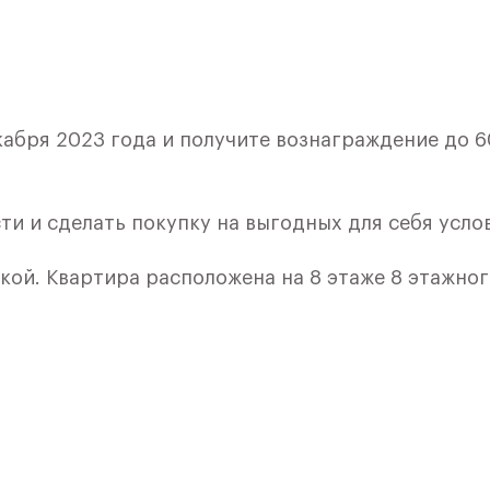
кабря 2023 года и получите вознаграждение до 6
ти и сделать покупку на выгодных для себя усло
лкой. Квартира расположена на 8 этаже 8 этажно
ия 3) в ЖК «Рублевский Квартал» от группы
лки и кухни.
ичный проект от группы Самолет рядом с Дубко