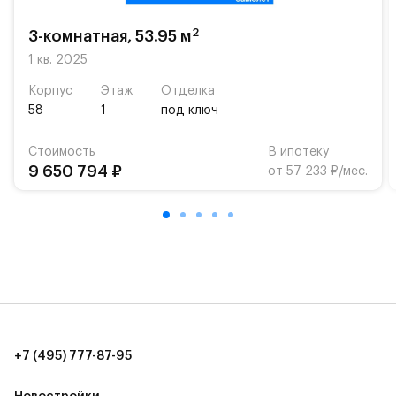
школу. Также для наиболее одарённых детей есть
возможность посещения частной гимназии
2
3-комнатная, 53.95 м
«Жуковка».
1 кв. 2025
Для автомобилистов — закрытые озеленённые
Корпус
Этаж
Отделка
парковки.
58
1
под ключ
Территория квартала приватная, въезд
Стоимость
В ипотеку
осуществляется по пропускам.#yan19-2r1509302#
9 650 794 ₽
от 57 233 ₽/мес.
+7 (495) 777-87-95