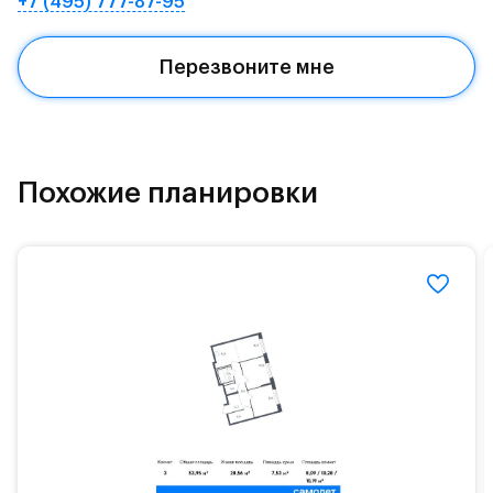
+7 (495) 777-87-95
Квартал находится рядом с выездами на
Красногорское и Рублево-Успенское шоссе.
Перезвоните мне
Поблизости расположено новое наземное метро
МЦД «Одинцово».
До МКАД можно добраться за 15 минут на
«Северный обход Одинцово».
Похожие планировки
Территория леса доступна для пеших и
велосипедных прогулок, а в зимнее время года —
для катания на лыжах. Также в зоне Подушкинского
лесопарка расположены кафе и места для
спокойного отдыха.
Расположение позволяет вести здоровый образ
жизни и регулярно заниматься спортом, как на
свежем воздухе, так и в спортзале. Для комфортной
жизни есть вся необходимая инфраструктура.
На территории квартала возведут детский сад и