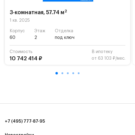
возможность посещения частной гимназии
«Жуковка».
2
3-комнатная, 57.74 м
Для автомобилистов — закрытые озеленённые
1 кв. 2025
парковки.
Корпус
Этаж
Отделка
60
2
под ключ
Территория квартала приватная, въезд
осуществляется по пропускам.#yan19-2r1489568#
Стоимость
В ипотеку
10 742 414 ₽
от 63 103 ₽/мес.
+7 (495) 777-87-95