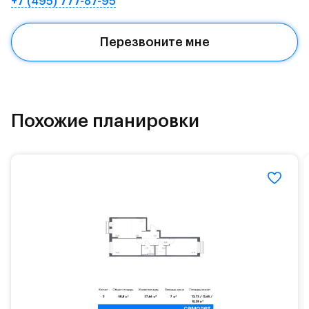
+7 (495) 777-87-95
Квартал находится рядом с выездами на
Красногорское и Рублево-Успенское шоссе.
Перезвоните мне
Поблизости расположено новое наземное метро
МЦД «Одинцово».
До МКАД можно добраться за 15 минут на
«Северный обход Одинцово».
Похожие планировки
Территория леса доступна для пеших и
велосипедных прогулок, а в зимнее время года —
для катания на лыжах. Также в зоне Подушкинского
лесопарка расположены кафе и места для
спокойного отдыха.
Расположение позволяет вести здоровый образ
жизни и регулярно заниматься спортом, как на
свежем воздухе, так и в спортзале. Для комфортной
жизни есть вся необходимая инфраструктура.
На территории квартала возведут детский сад и