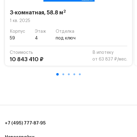
школу. Также для наиболее одарённых детей есть
возможность посещения частной гимназии
2
3-комнатная, 58.8 м
«Жуковка».
1 кв. 2025
Для автомобилистов — закрытые озеленённые
Корпус
Этаж
Отделка
парковки.
59
4
под ключ
Территория квартала приватная, въезд
Стоимость
В ипотеку
осуществляется по пропускам.#yan19-2r1507036#
10 843 410 ₽
от 63 837 ₽/мес.
+7 (495) 777-87-95