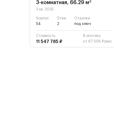
2
3-комнатная, 66.29 м
3 кв. 2025
Корпус
Этаж
Отделка
54
2
под ключ
Стоимость
В ипотеку
11 547 785 ₽
от 67 506 ₽/мес.