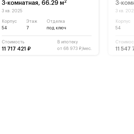
2
3-комнатная, 66.29 м
3-ком
3 кв. 2025
3 кв. 20
Корпус
Этаж
Отделка
Корпус
54
7
под ключ
54
Стоимость
В ипотеку
Стоимос
11 717 421 ₽
11 547 
от 68 973 ₽/мес.