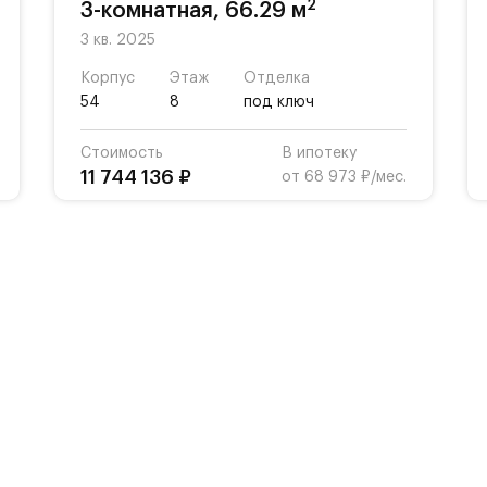
2
3-комнатная, 66.29 м
3 кв. 2025
Корпус
Этаж
Отделка
54
8
под ключ
Стоимость
В ипотеку
11 744 136 ₽
от 68 973 ₽/мес.