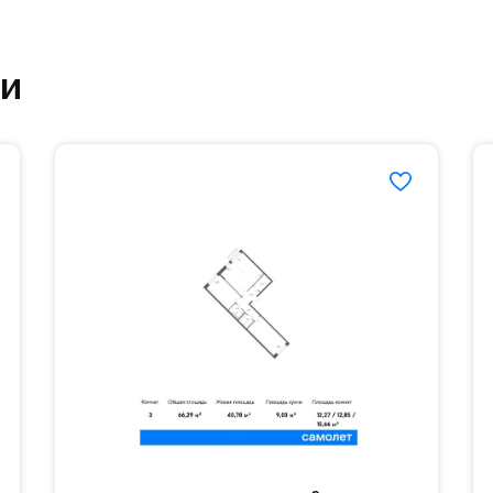
етский сад и школу. Также для наиболее одарён
ки
частной гимназии «Жуковка».
еленённые парковки.
езд осуществляется по пропускам.#yan19-2r1520