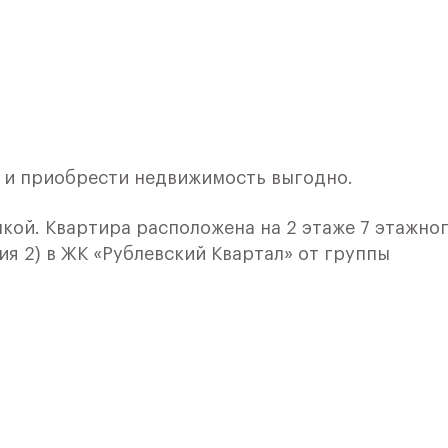
и и приобрести недвижимость выгодно.
лкой. Квартира расположена на 2 этаже 7 этажно
ия 2) в ЖК «Рублевский Квартал» от группы
лки и кухни.
ичный проект от группы Самолет рядом с Дубко