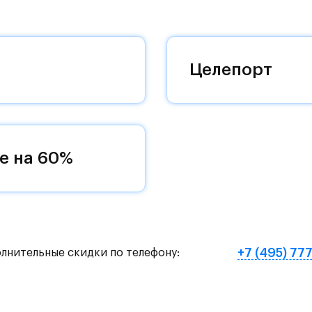
 комплексам, престижный статус западного
 добраться до столицы.
оквартиры с чистовой отделкой, закрытый двор 
Целепорт
ему «своей» территорией, куда хочется
и на Красногорское и Рублево-Успенское шоссе.
земное метро МЦД «Одинцово».
е на 60%
нут на «Северный обход Одинцово».
х и велосипедных прогулок, а в зимнее время го
е Подушкинского лесопарка расположены кафе и м
+7 (495) 77
олнительные скидки по телефону:
овый образ жизни и регулярно заниматься спорт
ртзале. Для комфортной жизни есть вся необходи