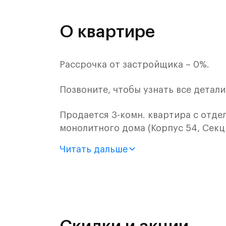
О квартире
Рассрочка от застройщика – 0%.
Позвоните, чтобы узнать все детал
Продается 3-комн. квартира с отде
монолитного дома (Корпус 54, Секц
«Самолет».
Читать дальше
Цена указана с учетом готовой отде
«Рублевский квартал» — это эколог
и Подушкинским лесами.