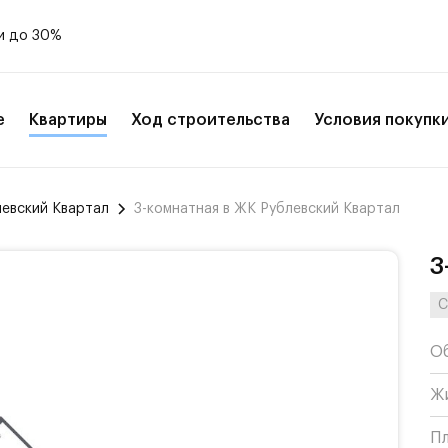
и до 30%
е
Квартиры
Ход строительства
Условия покупк
левский Квартал
3-комнатная в ЖК Рублевский Квартал
3
С
О
Ж
П