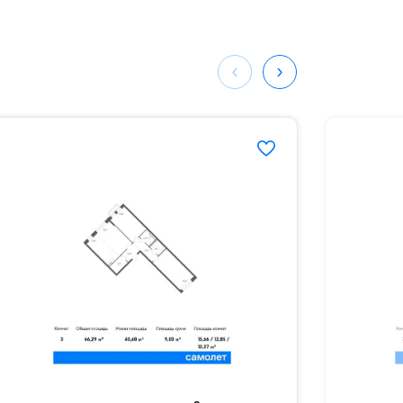
ных
874#