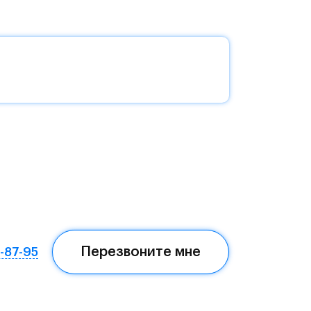
без
да —
еста
Перезвоните мне
7-87-95
ом,
мая