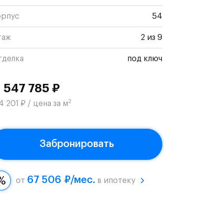
орпус
54
таж
2 из 9
тделка
под ключ
1 547 785 ₽
2
4 201 ₽ / цена за м
Забронировать
67 506 ₽/мес.
от
в ипотеку