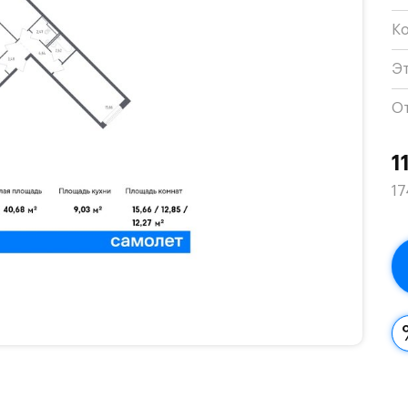
К
Э
О
1
17