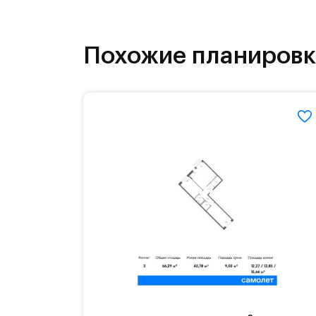
инфраструктура.
На территории квартала возведут д
Похожие планиров
детей есть возможность посещения 
Для автомобилистов — закрытые оз
Территория квартала приватная, въ