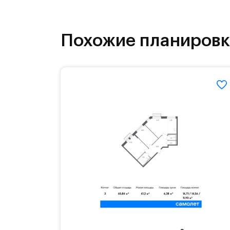
как на свежем воздухе, так и в спо
инфраструктура.
Похожие планиров
На территории квартала возведут д
детей есть возможность посещения 
Для автомобилистов — закрытые оз
Территория квартала приватная, въ