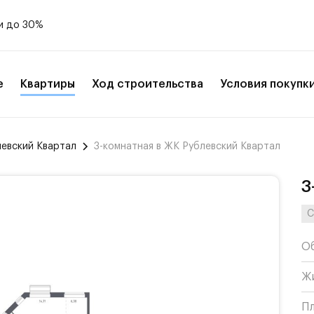
и до 30%
е
Квартиры
Ход строительства
Условия покупк
левский Квартал
3-комнатная в ЖК Рублевский Квартал
3
С
О
Ж
П