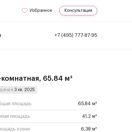
Избранное
Консультация
и
+7 (495) 777-87-95
-комнатная, 65.84 м²
дача в
3 кв. 2025
бщая площадь
65.84 м²
илая площадь
41.2 м²
лощадь кухни
6.38 м²