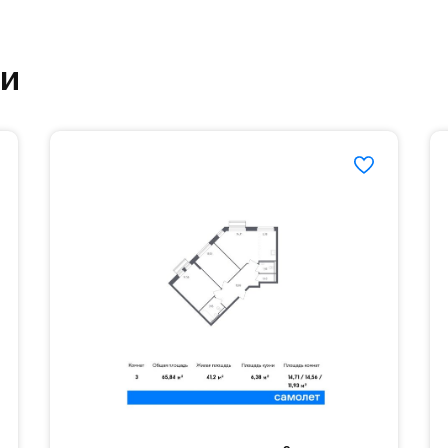
ртзале. Для комфортной жизни есть вся необходи
ки
етский сад и школу. Также для наиболее одарён
частной гимназии «Жуковка».
еленённые парковки.
езд осуществляется по пропускам.#yan19-2r1521