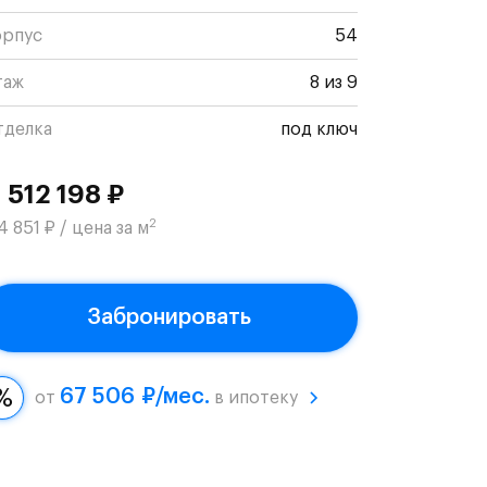
орпус
54
таж
8 из 9
тделка
под ключ
1 512 198 ₽
2
4 851 ₽ / цена за м
Забронировать
67 506 ₽/мес.
от
в ипотеку