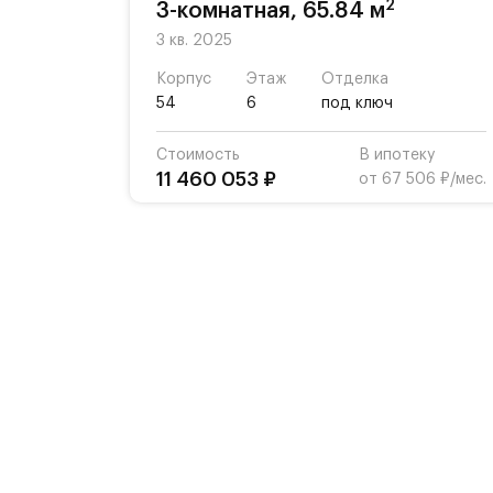
2
3-комнатная, 65.84 м
3 кв. 2025
Корпус
Этаж
Отделка
54
6
под ключ
Стоимость
В ипотеку
11 460 053 ₽
от 67 506 ₽/мес.