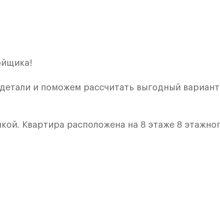
ойщика!
 детали и поможем рассчитать выгодный вариант
лкой. Квартира расположена на 8 этаже 8 этажно
ия 3) в ЖК «Рублевский Квартал» от группы
лки и кухни.
ичный проект от группы Самолет рядом с Дубко