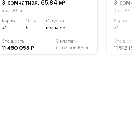
2
3-комнатная, 65.84 м
3-ком
3 кв. 2025
3 кв. 20
Корпус
Этаж
Отделка
Корпус
54
6
под ключ
54
Стоимость
В ипотеку
Стоимос
11 460 053 ₽
11 512 
от 67 506 ₽/мес.