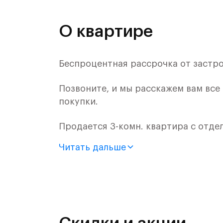
О квартире
Беспроцентная рассрочка от застр
Позвоните, и мы расскажем вам все
покупки.
Продается 3-комн. квартира с отде
монолитного дома (Корпус 54, Секц
Читать дальше
«Самолет».
Цена указана с учетом готовой отде
«Рублевский квартал» — это эколог
и Подушкинским лесами.