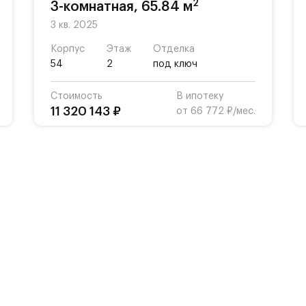
2
3-комнатная, 65.84 м
3 кв. 2025
Корпус
Этаж
Отделка
54
2
под ключ
Стоимость
В ипотеку
11 320 143 ₽
от 66 772 ₽/мес.