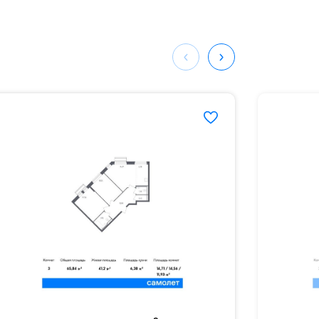
мая
ных
133#