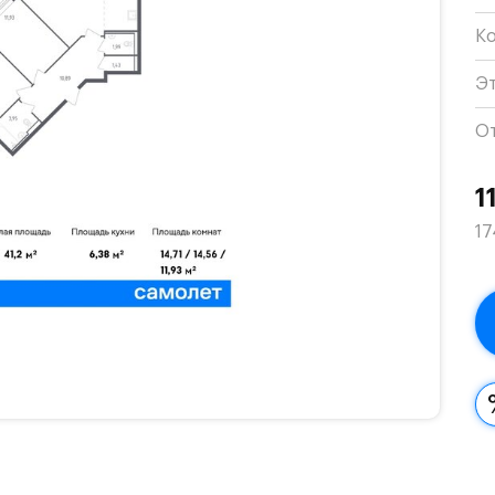
К
Э
О
1
17