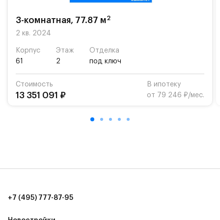
На территории квартала возведут детский сад и
школу. Также для наиболее одарённых детей есть
2
3-комнатная, 77.87 м
возможность посещения частной гимназии
2 кв. 2024
«Жуковка».
Корпус
Этаж
Отделка
Для автомобилистов — закрытые озеленённые
61
2
под ключ
парковки.
Стоимость
В ипотеку
Территория квартала приватная, въезд
13 351 091 ₽
от 79 246 ₽/мес.
осуществляется по пропускам.#yan19-2r1333972#
+7 (495) 777-87-95