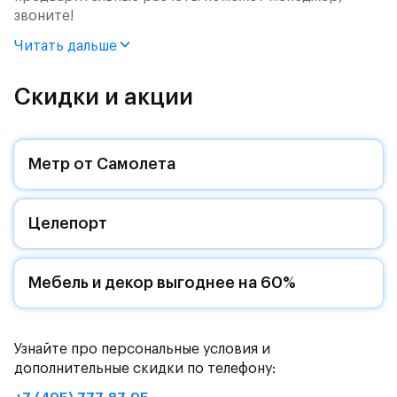
звоните!
Читать дальше
Продается 3-комн. квартира с отделкой. Квартира
расположена на 8 этаже 8 этажного монолитного
дома (Корпус 61, Секция 3) в ЖК «Рублевский
Скидки и акции
Квартал» от группы «Самолет».
Цена указана с учетом готовой отделки и кухни.
Метр от Самолета
«Рублевский квартал» — это экологичный проект
от группы Самолет рядом с Дубковским и
Целепорт
Подушкинским лесами.
Он сочетает близость к природным комплексам,
престижный статус западного направления и
Мебель и декор выгоднее на 60%
возможность удобно добраться до столицы.
Уютная малоэтажная застройка, евроквартиры с
Узнайте про персональные условия и
чистовой отделкой, закрытый двор без машин —
дополнительные скидки по телефону:
квартал станет по-настоящему «своей»