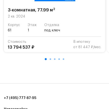
«Жуковка».
2
3-комнатная, 77.99 м
Для автомобилистов — закрытые озеленённые
парковки.
2 кв. 2024
Корпус
Этаж
Отделка
Территория квартала приватная, въезд
61
1
под ключ
осуществляется по пропускам.#yan19-2r1345709#
Стоимость
В ипотеку
13 794 537 ₽
от 81 447 ₽/мес.
+7 (495) 777-87-95