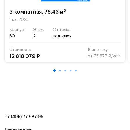
школу. Также для наиболее одарённых детей есть
возможность посещения частной гимназии
2
3-комнатная, 78.43 м
«Жуковка».
1 кв. 2025
Для автомобилистов — закрытые озеленённые
Корпус
Этаж
Отделка
парковки.
60
2
под ключ
Территория квартала приватная, въезд
Стоимость
В ипотеку
осуществляется по пропускам.#yan19-2r1489502#
12 818 079 ₽
от 75 577 ₽/мес.
+7 (495) 777-87-95