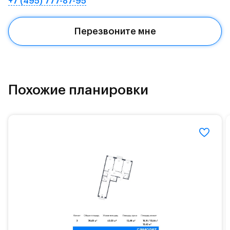
+7 (495) 777-87-95
Квартал находится рядом с выездами на
Красногорское и Рублево-Успенское шоссе.
Перезвоните мне
Поблизости расположено новое наземное метро
МЦД «Одинцово».
До МКАД можно добраться за 15 минут на
«Северный обход Одинцово».
Похожие планировки
Территория леса доступна для пеших и
велосипедных прогулок, а в зимнее время года —
для катания на лыжах. Также в зоне Подушкинского
лесопарка расположены кафе и места для
спокойного отдыха.
Расположение позволяет вести здоровый образ
жизни и регулярно заниматься спортом, как на
свежем воздухе, так и в спортзале. Для комфортной
жизни есть вся необходимая инфраструктура.
На территории квартала возведут детский сад и