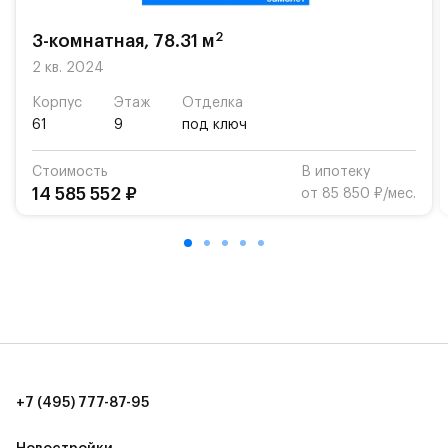
На территории квартала возведут детский сад и
школу. Также для наиболее одарённых детей есть
2
3-комнатная, 78.31 м
возможность посещения частной гимназии
2 кв. 2024
«Жуковка».
Корпус
Этаж
Отделка
Для автомобилистов — закрытые озеленённые
61
9
под ключ
парковки.
Стоимость
В ипотеку
Территория квартала приватная, въезд
14 585 552 ₽
от 85 850 ₽/мес.
осуществляется по пропускам.#yan19-2r1373854#
+7 (495) 777-87-95