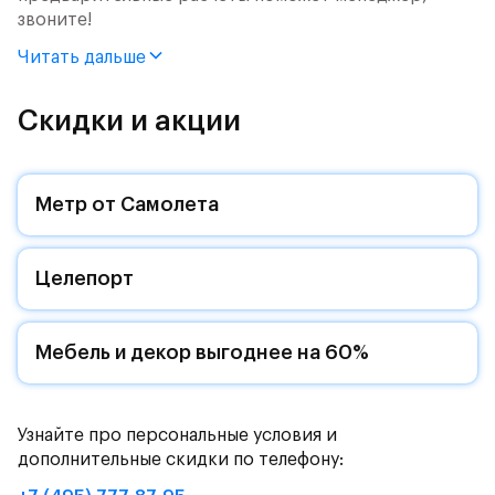
звоните!
Читать дальше
Продается 3-комн. квартира с отделкой. Квартира
расположена на 9 этаже 9 этажного монолитного
дома (Корпус 61, Секция 2) в ЖК «Рублевский
Скидки и акции
Квартал» от группы «Самолет».
Цена указана с учетом готовой отделки и кухни.
Метр от Самолета
«Рублевский квартал» — это экологичный проект
от группы Самолет рядом с Дубковским и
Целепорт
Подушкинским лесами.
Он сочетает близость к природным комплексам,
престижный статус западного направления и
Мебель и декор выгоднее на 60%
возможность удобно добраться до столицы.
Уютная малоэтажная застройка, евроквартиры с
Узнайте про персональные условия и
чистовой отделкой, закрытый двор без машин —
дополнительные скидки по телефону:
квартал станет по-настоящему «своей»