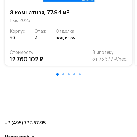
возможность посещения частной гимназии
«Жуковка».
2
3-комнатная, 77.94 м
Для автомобилистов — закрытые озеленённые
1 кв. 2025
парковки.
Корпус
Этаж
Отделка
59
4
под ключ
Территория квартала приватная, въезд
осуществляется по пропускам.#yan19-2r1536824#
Стоимость
В ипотеку
12 760 102 ₽
от 75 577 ₽/мес.
+7 (495) 777-87-95