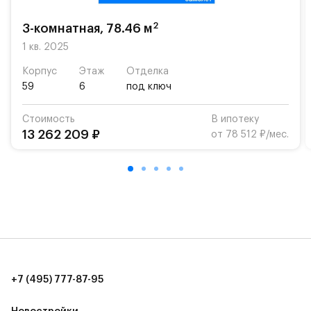
возможность посещения частной гимназии
«Жуковка».
2
3-комнатная, 78.46 м
Для автомобилистов — закрытые озеленённые
1 кв. 2025
парковки.
Корпус
Этаж
Отделка
59
6
под ключ
Территория квартала приватная, въезд
осуществляется по пропускам.#yan19-2r1417269#
Стоимость
В ипотеку
13 262 209 ₽
от 78 512 ₽/мес.
+7 (495) 777-87-95