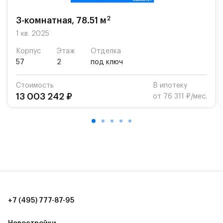
возможность посещения частной гимназии
«Жуковка».
2
3-комнатная, 78.51 м
Для автомобилистов — закрытые озеленённые
1 кв. 2025
парковки.
Корпус
Этаж
Отделка
57
2
под ключ
Территория квартала приватная, въезд
осуществляется по пропускам.#yan19-2r1509175#
Стоимость
В ипотеку
13 003 242 ₽
от 76 311 ₽/мес.
+7 (495) 777-87-95