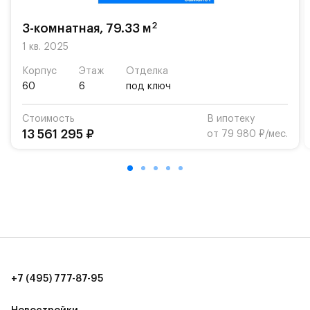
возможность посещения частной гимназии
«Жуковка».
2
3-комнатная, 79.33 м
Для автомобилистов — закрытые озеленённые
1 кв. 2025
парковки.
Корпус
Этаж
Отделка
60
6
под ключ
Территория квартала приватная, въезд
осуществляется по пропускам.#yan19-2r1489607#
Стоимость
В ипотеку
13 561 295 ₽
от 79 980 ₽/мес.
+7 (495) 777-87-95