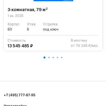
«Жуковка».
2
3-комнатная, 79 м
Для автомобилистов — закрытые озеленённые
парковки.
1 кв. 2025
Корпус
Этаж
Отделка
Территория квартала приватная, въезд
60
6
под ключ
осуществляется по пропускам.#yan19-2r1489476#
Стоимость
В ипотеку
13 545 485 ₽
от 79 246 ₽/мес.
+7 (495) 777-87-95