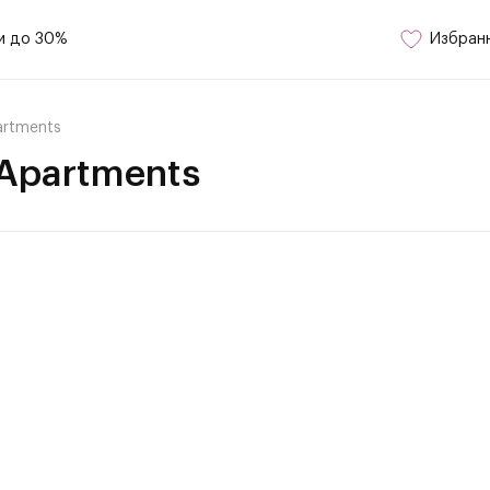
и до 30%
Избран
artments
 Apartments