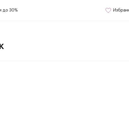
и до 30%
Избран
к