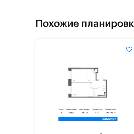
программе привилегий. Программа 
от известных брендов.#yan19-2r154
Похожие планиров