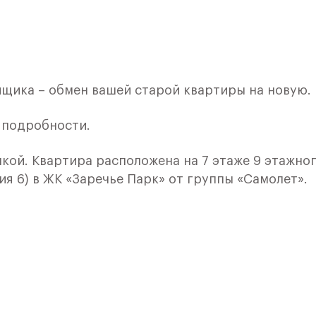
ойщика – обмен вашей старой квартиры на новую.
е подробности.
лкой. Квартира расположена на 7 этаже 9 этажно
ия 6) в ЖК «Заречье Парк» от группы «Самолет».
й комплекс, который возводится рядом с
 На территории района есть не только бизнес-
естораны и кинотеатры. С другой стороны -
но отдохнуть наедине с природой или заняться