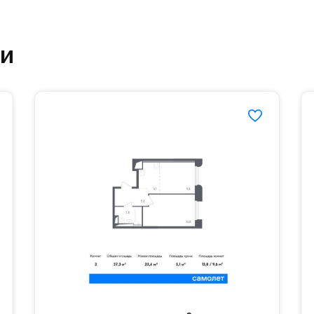
привилегий – это скидки, акции и спецпредложе
0015#
ки