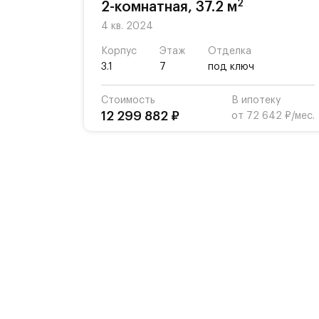
2
2-комнатная, 37.2 м
4 кв. 2024
Корпус
Этаж
Отделка
3.1
7
под ключ
Стоимость
В ипотеку
12 299 882 ₽
от 72 642 ₽/мес.