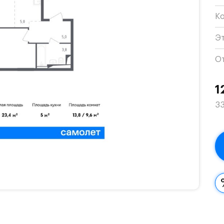
К
Э
О
1
33