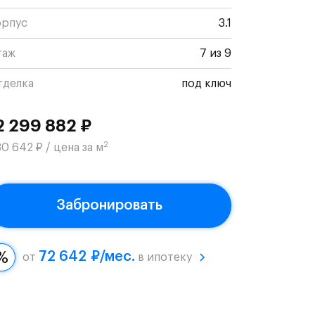
орпус
3.1
таж
7 из 9
тделка
под ключ
2 299 882 ₽
2
0 642 ₽ / цена за м
Забронировать
72 642 ₽/мес.
от
в ипотеку