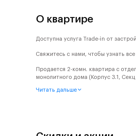
О квартире
Доступна услуга Trade-in от застр
Свяжитесь с нами, чтобы узнать вс
Продается 2-комн. квартира с отде
монолитного дома (Корпус 3.1, Секц
Читать дальше
"Заречье Парк" - современный жило
инновационным центром "Сколково".
центры, но и элитный гольф-клуб, р
Мещерский парк площадью, где мож
спортом.