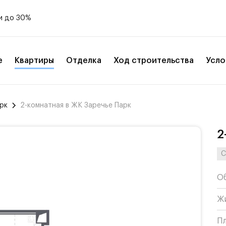
и до 30%
е
Квартиры
Отделка
Ход строительства
Усло
рк
2-комнатная в ЖК Заречье Парк
2
С
О
Ж
П