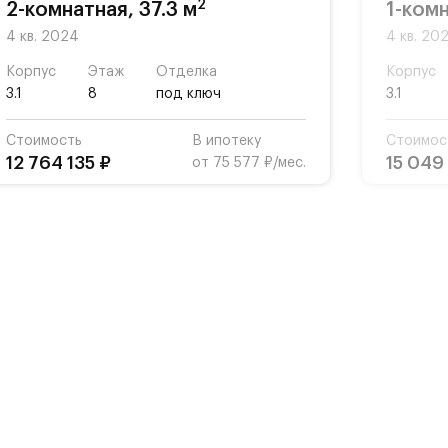
2
2-комнатная, 37.3 м
1-комн
4 кв. 2024
4 кв. 20
Корпус
Этаж
Отделка
Корпус
3.1
8
под ключ
3.1
Стоимость
В ипотеку
Стоимос
12 764 135 ₽
15 049
от 75 577 ₽/мес.