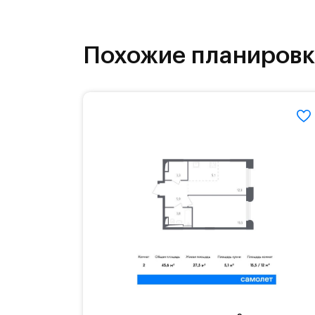
программе привилегий. Программа 
от известных брендов.#yan19-2r149
Похожие планиров