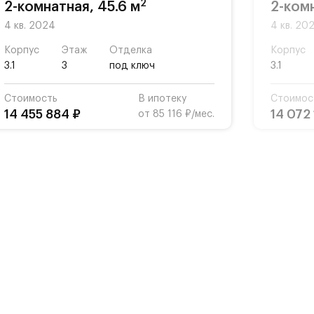
2
2-комнатная, 45.6 м
2-комн
4 кв. 2024
4 кв. 20
Корпус
Этаж
Отделка
Корпус
3.1
3
под ключ
3.1
Стоимость
В ипотеку
Стоимос
14 455 884 ₽
14 072
от 85 116 ₽/мес.