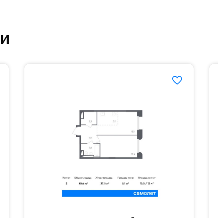
привилегий – это скидки, акции и спецпредложе
8896#
ки