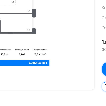
К
Э
О
1
30