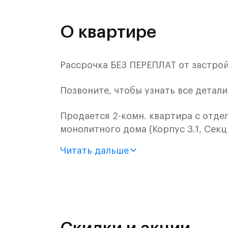
О квартире
Рассрочка БЕЗ ПЕРЕПЛАТ от застро
Позвоните, чтобы узнать все детал
Продается 2-комн. квартира с отде
монолитного дома (Корпус 3.1, Секц
Читать дальше
"Заречье Парк" - современный жило
инновационным центром "Сколково".
центры, но и элитный гольф-клуб, р
Мещерский парк площадью, где мож
спортом.