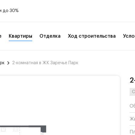
и до 30%
е
Квартиры
Отделка
Ход строительства
Усло
рк
2-комнатная в ЖК Заречье Парк
2
С
О
Ж
П