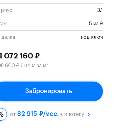
орпус
3.1
таж
5 из 9
тделка
под ключ
4 072 160 ₽
2
8 600 ₽ / цена за м
Забронировать
82 915 ₽/мес.
от
в ипотеку