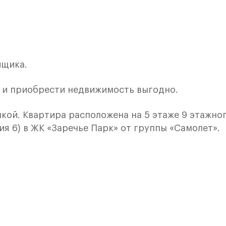
йщика.
и и приобрести недвижимость выгодно.
лкой. Квартира расположена на 5 этаже 9 этажно
ия 6) в ЖК «Заречье Парк» от группы «Самолет».
й комплекс, который возводится рядом с
 На территории района есть не только бизнес-
естораны и кинотеатры. С другой стороны -
но отдохнуть наедине с природой или заняться