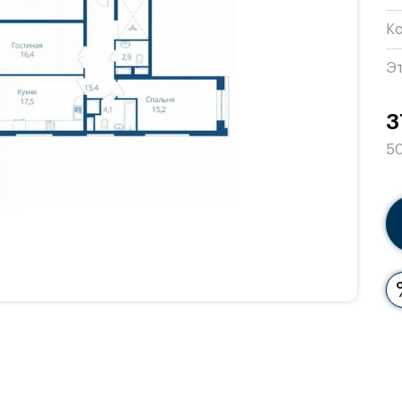
К
Э
3
50