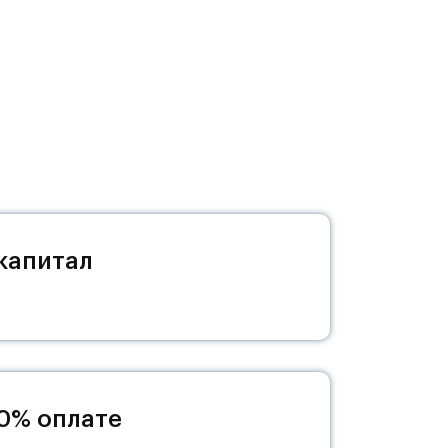
о
азка
темой
ой
капитал
00% оплате