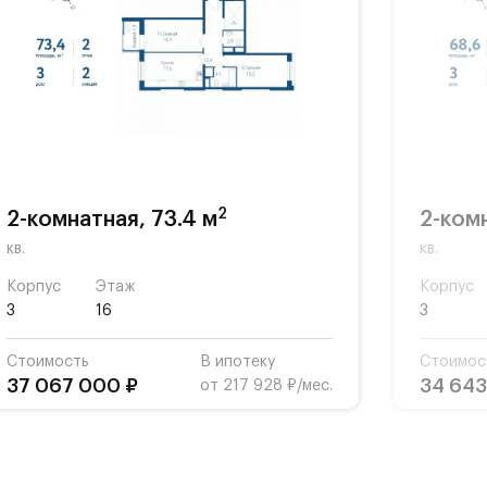
2
2-комнатная, 73.4 м
2-комн
кв.
кв.
Корпус
Этаж
Корпус
3
16
3
Стоимость
В ипотеку
Стоимос
37 067 000 ₽
34 643
от 217 928 ₽/мес.