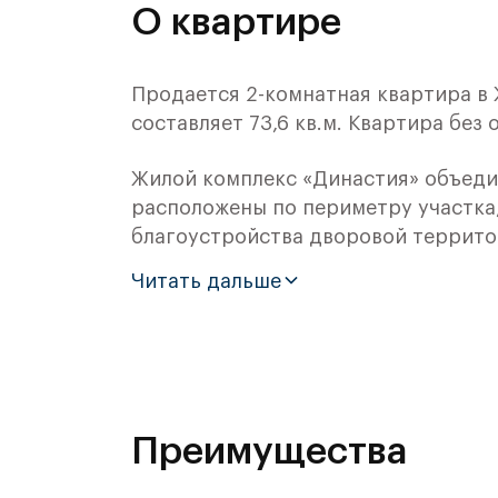
О квартире
Продается 2-комнатная квартира в
составляет 73,6 кв.м. Квартира без 
Жилой комплекс «Династия» объеди
расположены по периметру участка
благоустройства дворовой террито
наиболее успешные российские и м
Читать дальше
городских пространств, набережных
Архитектурная концепция жилого к
монументальной классики. Комбинац
актуальном прочтении архитекторо
Преимущества
Ваша дорога в жилой комплекс «Дин
приятной. Вариативность маршрут