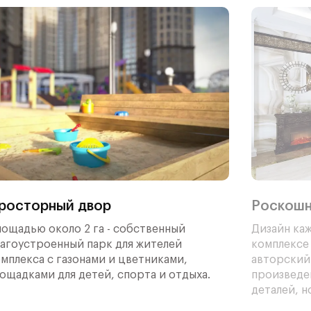
тио,
ок и
льный
лей,
росторный двор
Роскошн
и и
ощадью около 2 га - собственный
Дизайн ка
агоустроенный парк для жителей
комплексе
мплекса с газонами и цветниками,
авторский
ощадками для детей, спорта и отдыха.
произведе
деталей, н