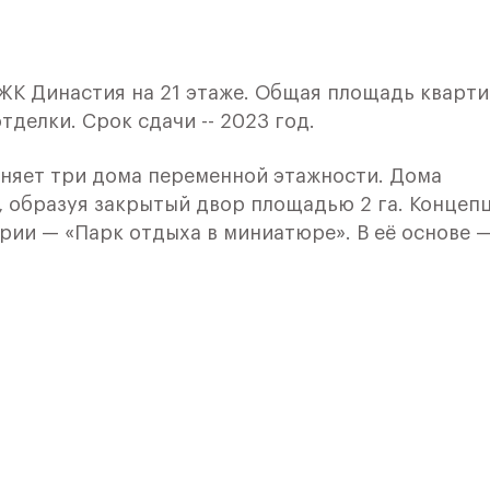
 ЖК Династия на 21 этаже. Общая площадь кварт
отделки. Срок сдачи -- 2023 год.
няет три дома переменной этажности. Дома
, образуя закрытый двор площадью 2 га. Концеп
рии — «Парк отдыха в миниатюре». В её основе 
еждународные решения досуга под открытым не
 и парков.
омплекса — тонко переосмысленная тема
ия элементов ампира, эклектики и ар-деко в
в Sezar Group органичны восприятию всех покол
астия» из любой точки города будет легкой и
ов автомобильным и общественным транспортом