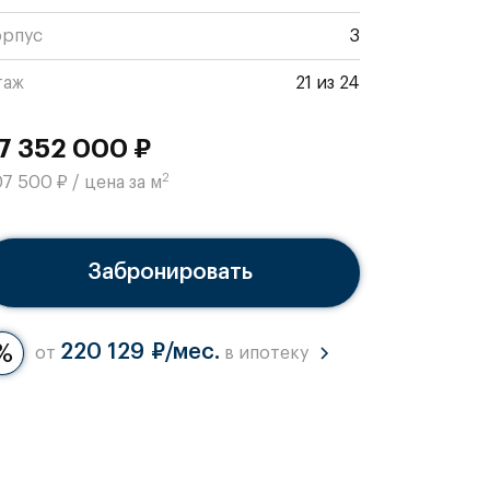
орпус
3
таж
21 из 24
7 352 000 ₽
2
7 500 ₽ / цена за м
Забронировать
220 129 ₽/мес.
от
в ипотеку