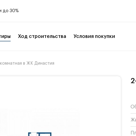
и до 30%
тиры
Ход строительства
Условия покупки
-комнатная в ЖК Династия
2
О
Ж
П